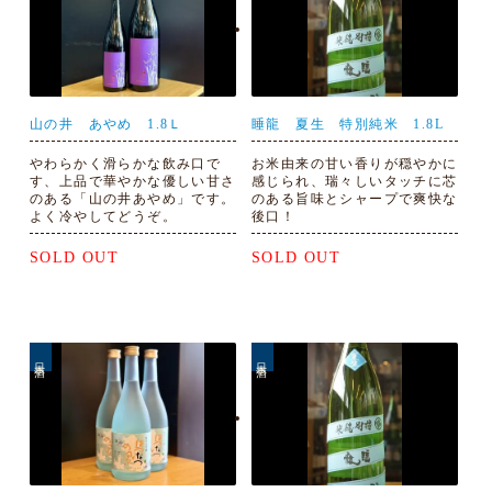
山の井 あやめ 1.8Ｌ
睡龍 夏生 特別純米 1.8L
やわらかく滑らかな飲み口で
お米由来の甘い香りが穏やかに
す、上品で華やかな優しい甘さ
感じられ、瑞々しいタッチに芯
のある「山の井あやめ」です。
のある旨味とシャープで爽快な
よく冷やしてどうぞ。
後口！
SOLD OUT
SOLD OUT
日本酒
日本酒