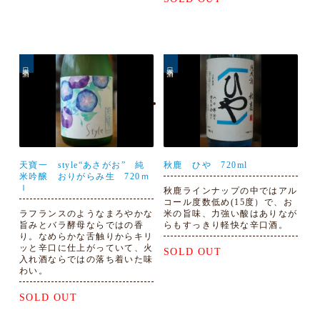
日本酒
日本酒
天寶一 style“あさがお” 純
秋鹿 ひや 720ml
米吟醸 おりがらみ生 720ｍ
ｌ
秋鹿ラインナップの中ではアル
コール度数低め(15度）で、お
ラフランスのようなまろやかな
米の旨味、力強い酸はありなが
旨みとバラ酵母ならではの香
らもすっきり軽快な辛口酒。
り。なめらかな舌触りからキリ
ッと辛口に仕上がっていて、火
SOLD OUT
入れ酒ならではの落ち着いた味
わい。
SOLD OUT