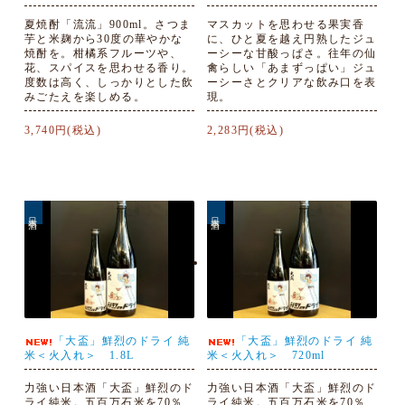
夏焼酎「流流」900ml。さつま
マスカットを思わせる果実香
芋と米麹から30度の華やかな
に、ひと夏を越え円熟したジュ
焼酎を。柑橘系フルーツや、
ーシーな甘酸っぱさ。往年の仙
花、スパイスを思わせる香り。
禽らしい「あまずっぱい」ジュ
度数は高く、しっかりとした飲
ーシーさとクリアな飲み口を表
みごたえを楽しめる。
現。
3,740円(税込)
2,283円(税込)
日本酒
日本酒
「大盃」鮮烈のドライ 純
「大盃」鮮烈のドライ 純
米＜火入れ＞ 1.8L
米＜火入れ＞ 720ml
力強い日本酒「大盃」鮮烈のド
力強い日本酒「大盃」鮮烈のド
ライ純米。五百万石米を70％
ライ純米。五百万石米を70％