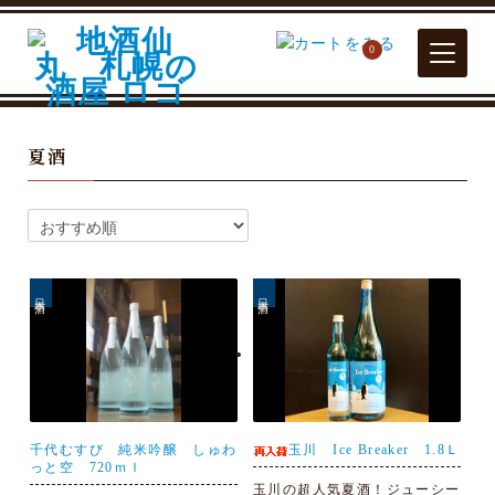
0
夏酒
日本酒
日本酒
千代むすび 純米吟醸 しゅわ
玉川 Ice Breaker 1.8Ｌ
っと空 720ｍｌ
玉川の超人気夏酒！ジューシー