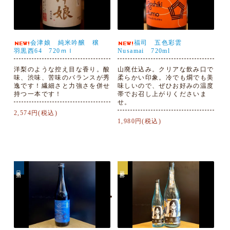
会津娘 純米吟醸 穣
福司 五色彩雲
羽黒西64 720ｍｌ
Nusamai 720ml
洋梨のような控え目な香り。酸
山廃仕込み。クリアな飲み口で
味、渋味、苦味のバランスが秀
柔らかい印象。冷でも燗でも美
逸です！繊細さと力強さを併せ
味しいので、ぜひお好みの温度
持つ一本です！
帯でお召し上がりくださいま
せ。
2,574円(税込)
1,980円(税込)
日本酒
芋焼酎