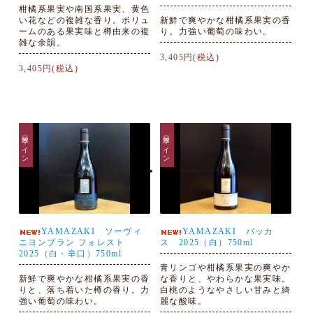
柑橘系果実や南国系果実、黄色
い花などの複雑な香り。ボリュ
新鮮で爽やかな柑橘系果実の香
ームのある果実味と樽由来の複
り。力強い葡萄の味わい。
雑な余韻。
3,405円(税込)
3,405円(税込)
日本ワイン
日本ワイン
YAMAZAKI ソーヴィ
YAMAZAKI バッカ
ニヨンブラン フォレスト
ス 2025（白）750ml
2025（白・辛口）750ml
青リンゴや柑橘系果実の爽やか
新鮮で爽やかな柑橘系果実の香
な香りと、やわらかな果実味。
りと、落ち着いた樽の香り。力
白桃のようなやさしい甘みと綺
強い葡萄の味わい。
麗な酸味。