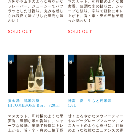
八朔やラムネのような爽やかな
マスカット、和柑橘のような果
フレーバー。ジューシーでハツ
実香、豊潤な米の旨味に、シャ
ラツとした甘旨味。丸みも感じ
ープな酸味、辛味で軽快にキレ
られ程良く味ノリした豊潤な味
上がる、旨・辛・爽の三拍子揃
わい！
った味わい！
SOLD OUT
SOLD OUT
日本酒
日本酒
黄金澤 純米吟醸
神雷 夏 生もと純米酒
HITOMEBORE Brut 720ml
1.8L
マスカット、和柑橘のような果
甘くまろやかなスウィーティー
実香、豊潤な米の旨味に、シャ
やルビーグレープフルーツ、マ
ープな酸味、辛味で軽快にキレ
スカットのような香りに、紅茶
上がる、旨・辛・爽の三拍子揃
のような複雑なニュアンスの香