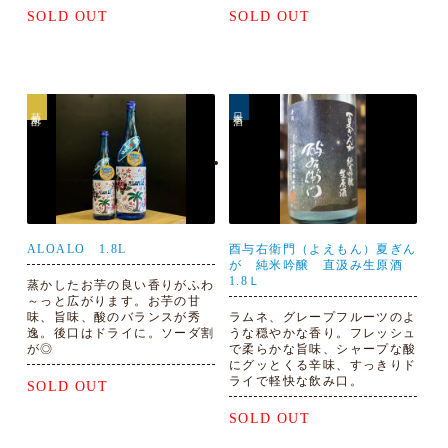
SOLD OUT
SOLD OUT
芋焼酎
日本酒
ALOALO 1.8L
酉与右衛門（よえもん）夏ぎん
が 純米吟醸 直汲み生原酒
1.8Ｌ
蒸かしたお芋の良い香りがふわ
～っと広がります。お芋の甘
味、旨味、酸のバランスが秀
ラムネ、グレープフルーツのよ
逸。後口はドライに。ソーダ割
うな穏やかな香り。フレッシュ
が◎
で柔らかな旨味、シャープな酸
にグッとくる辛味、すっきりド
ライで軽快な飲み口。
SOLD OUT
SOLD OUT