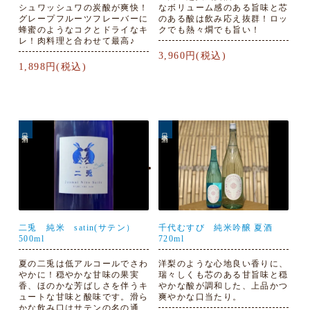
シュワッシュワの炭酸が爽快！
なボリューム感のある旨味と芯
グレープフルーツフレーバーに
のある酸は飲み応え抜群！ロッ
蜂蜜のようなコクとドライなキ
クでも熱々燗でも旨い！
レ！肉料理と合わせて最高♪
3,960円(税込)
1,898円(税込)
日本酒
日本酒
二兎 純米 satin(サテン）
千代むすび 純米吟醸 夏酒
500ml
720ml
夏の二兎は低アルコールでさわ
洋梨のような心地良い香りに、
やかに！穏やかな甘味の果実
瑞々しくも芯のある甘旨味と穏
香、ほのかな芳ばしさを伴うキ
やかな酸が調和した、上品かつ
ュートな甘味と酸味です。滑ら
爽やかな口当たり。
かな飲み口はサテンの名の通