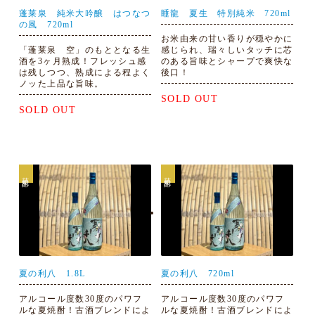
蓬莱泉 純米大吟醸 はつなつ
睡龍 夏生 特別純米 720ml
の風 720ml
お米由来の甘い香りが穏やかに
「蓬莱泉 空」のもととなる生
感じられ、瑞々しいタッチに芯
酒を3ヶ月熟成！フレッシュ感
のある旨味とシャープで爽快な
は残しつつ、熟成による程よく
後口！
ノッた上品な旨味。
SOLD OUT
SOLD OUT
芋焼酎
芋焼酎
夏の利八 1.8L
夏の利八 720ml
アルコール度数30度のパワフ
アルコール度数30度のパワフ
ルな夏焼酎！古酒ブレンドによ
ルな夏焼酎！古酒ブレンドによ