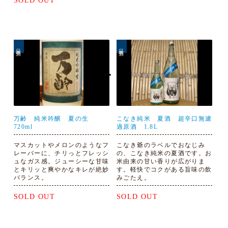
SOLD OUT
日本酒
日本酒
万齢 純米吟醸 夏の生
こなき純米 夏酒 超辛口無濾
720ml
過原酒 1.8L
マスカットやメロンのようなフ
こなき爺のラベルでおなじみ
レーバーに、チリっとフレッシ
の、こなき純米の夏酒です。お
ュなガス感。ジューシーな甘味
米由来の甘い香りが広がりま
とキリッと爽やかなキレが絶妙
す。軽快でコクがある旨味の飲
バランス。
みごたえ。
SOLD OUT
SOLD OUT