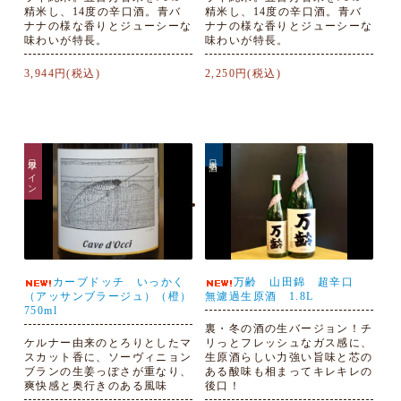
精米し、14度の辛口酒。青バ
精米し、14度の辛口酒。青バ
ナナの様な香りとジューシーな
ナナの様な香りとジューシーな
味わいが特長。
味わいが特長。
3,944円(税込)
2,250円(税込)
日本ワイン
日本酒
カーブドッチ いっかく
万齢 山田錦 超辛口
（アッサンブラージュ）（橙）
無濾過生原酒 1.8L
750ml
裏・冬の酒の生バージョン！チ
ケルナー由来のとろりとしたマ
リっとフレッシュなガス感に、
スカット香に、ソーヴィニョン
生原酒らしい力強い旨味と芯の
ブランの生姜っぽさが重なり、
ある酸味も相まってキレキレの
爽快感と奥行きのある風味
後口！