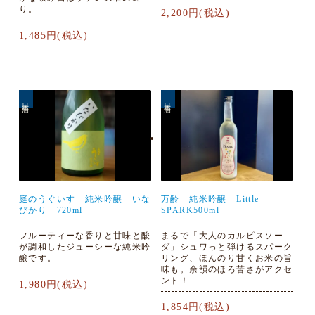
り。
2,200円(税込)
1,485円(税込)
日本酒
日本酒
庭のうぐいす 純米吟醸 いな
万齢 純米吟醸 Little
びかり 720ml
SPARK500ml
フルーティーな香りと甘味と酸
まるで「大人のカルピスソー
が調和したジューシーな純米吟
ダ」シュワっと弾けるスパーク
醸です。
リング、ほんのり甘くお米の旨
味も。余韻のほろ苦さがアクセ
ント！
1,980円(税込)
1,854円(税込)