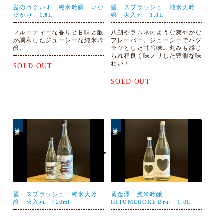
庭のうぐいす 純米吟醸 いな
望 スプラッシュ 純米大吟
びかり 1.8L
醸 火入れ 1.8L
フルーティーな香りと甘味と酸
八朔やラムネのような爽やかな
が調和したジューシーな純米吟
フレーバー。ジューシーでハツ
醸。
ラツとした甘旨味。丸みも感じ
られ程良く味ノリした豊潤な味
わい！
SOLD OUT
SOLD OUT
日本酒
日本酒
望 スプラッシュ 純米大吟
黄金澤 純米吟醸
醸 火入れ 720ml
HITOMEBORE Brut 1.8L