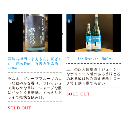
日本酒
日本酒
酉与右衛門（よえもん）夏ぎん
玉川 Ice Breaker 500ml
が 純米吟醸 直汲み生原酒
720ml
玉川の超人気夏酒！ジューシー
なボリューム感のある旨味と芯
ラムネ、グレープフルーツのよ
のある酸は飲み応え抜群！ロッ
うな穏やかな香り。フレッシュ
クでも熱々燗でも旨い！
で柔らかな旨味、シャープな酸
にグッとくる辛味、すっきりド
SOLD OUT
ライで軽快な飲み口。
SOLD OUT