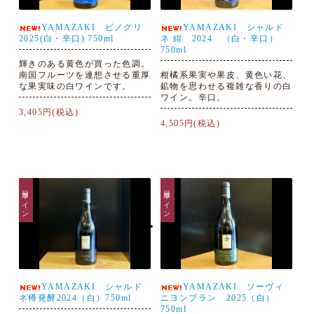
YAMAZAKI ピノグリ
YAMAZAKI シャルド
2025(白・辛口) 750ml
ネ 紺 2024 （白・辛口）
750ml
輝きのある黄色が買った色調。
南国フルーツを連想させる重厚
柑橘系果実や果皮、黄色い花、
な果実味の白ワインです。
鉱物を思わせる複雑な香りの白
ワイン。辛口。
3,405円(税込)
4,505円(税込)
日本ワイン
日本ワイン
YAMAZAKI シャルド
YAMAZAKI ソーヴィ
ネ樽発酵2024（白）750ml
ニヨンブラン 2025（白）
750ml