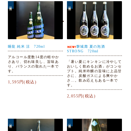
日本酒
日本酒
睡龍 純米 涼 720ml
磐城壽 夏の泡酒
STRONG 720ml
アルコール度数14度の軽やか
さあり、切れ味良し、旨味あ
「暑い夏にキンキンに冷やして
り、バランスの取れた一本で
おいしく飲めるお酒」がコンセ
す。
プト。純米吟醸の旨味に上品甘
さに、炭酸ガスによる爽やか
さ…。飲み応えもある一本で
1,595円(税込)
す。
2,055円(税込)
日本酒
日本酒