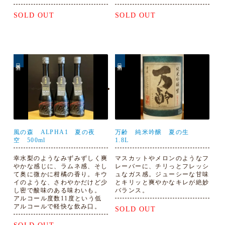
SOLD OUT
SOLD OUT
日本酒
日本酒
風の森 ALPHA1 夏の夜
万齢 純米吟醸 夏の生
空 500ml
1.8L
幸水梨のようなみずみずしく爽
マスカットやメロンのようなフ
やかな感じに、ラムネ感、そし
レーバーに、チリっとフレッシ
て奥に微かに柑橘の香り。キウ
ュなガス感。ジューシーな甘味
イのような、さわやかだけど少
とキリッと爽やかなキレが絶妙
し密で酸味のある味わいも。
バランス。
アルコール度数11度という低
アルコールで軽快な飲み口。
SOLD OUT