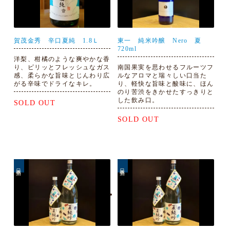
賀茂金秀 辛口夏純 1.8Ｌ
東一 純米吟醸 Nero 夏
720ml
洋梨、柑橘のような爽やかな香
り、ピリッとフレッシュなガス
南国果実を思わせるフルーツフ
感、柔らかな旨味とじんわり広
ルなアロマと瑞々しい口当た
がる辛味でドライなキレ。
り、軽快な旨味と酸味に、ほん
のり苦渋をきかせたすっきりと
した飲み口。
SOLD OUT
SOLD OUT
日本酒
日本酒