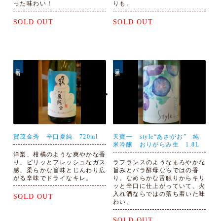
った味わい！
りも。
SOLD OUT
SOLD OUT
日本酒
日本酒
賀茂金秀 辛口夏純 720ml
天寶一 style“あさがお” 純
米吟醸 おりがらみ生 1.8L
洋梨、柑橘のような爽やかな香
り、ピリッとフレッシュなガス
ラフランスのようなまろやかな
感、柔らかな旨味とじんわり広
旨みとバラ酵母ならではの香
がる辛味でドライなキレ。
り。なめらかな舌触りからキリ
ッと辛口に仕上がっていて、火
入れ酒ならではの落ち着いた味
SOLD OUT
わい。
SOLD OUT