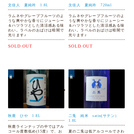
文佳人 夏純吟 1.8L
文佳人 夏純吟 720ml
ラムネやグレープフルーツのよ
ラムネやグレープフルーツのよ
うな爽やかな香りにジューシー
うな爽やかな香りにジューシー
＆ハツラツとした清涼感ある味
＆ハツラツとした清涼感ある味
わい。ラベルのおばけは暗闇で
わい。ラベルのおばけは暗闇で
光ります♪
光ります♪
SOLD OUT
SOLD OUT
日本酒
日本酒
秋鹿 ひや 1.8L
二兎 純米 satin(サテン）
1.8L
秋鹿ラインナップの中ではアル
コール度数低め(15度）で、お
夏の二兎は低アルコールでさわ