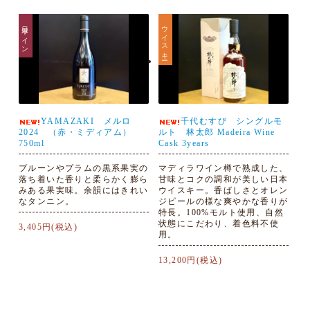
日本ワイン
ウイスキー
YAMAZAKI メルロ
千代むすび シングルモ
2024 （赤・ミディアム）
ルト 林太郎 Madeira Wine
750ml
Cask 3years
プルーンやプラムの黒系果実の
マディラワイン樽で熟成した、
落ち着いた香りと柔らかく膨ら
甘味とコクの調和が美しい日本
みある果実味。余韻にはきれい
ウイスキー。香ばしさとオレン
なタンニン。
ジピールの様な爽やかな香りが
特長。100%モルト使用、自然
状態にこだわり、着色料不使
3,405円(税込)
用。
13,200円(税込)