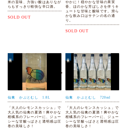
米の旨味、力強い酸はありなが
やかに！穏やかな甘味の果実
らもすっきり軽快な辛口酒。
香、ほのかな芳ばしさを伴うキ
ュートな甘味と酸味です。滑ら
かな飲み口はサテンの名の通
SOLD OUT
り。
SOLD OUT
日本酒
日本酒
仙禽 かぶとむし 1.8L
仙禽 かぶとむし 720ml
「大人のレモンスカッシュ」で
「大人のレモンスカッシュ」で
大人気の仙禽の夏酒！爽やかな
大人気の仙禽の夏酒！爽やかな
柑橘系のフレーバーに、ジュー
柑橘系のフレーバーに、ジュー
シーな甘酸っぱさと透明感は圧
シーな甘酸っぱさと透明感は圧
巻の美味しさ！
巻の美味しさ！