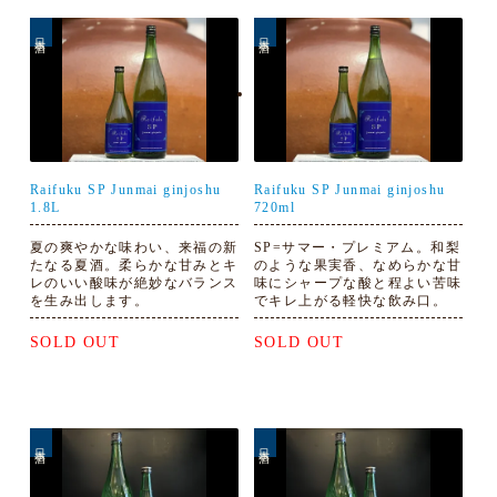
日本酒
日本酒
Raifuku SP Junmai ginjoshu
Raifuku SP Junmai ginjoshu
1.8L
720ml
夏の爽やかな味わい、来福の新
SP=サマー・プレミアム。和梨
たなる夏酒。柔らかな甘みとキ
のような果実香、なめらかな甘
レのいい酸味が絶妙なバランス
味にシャープな酸と程よい苦味
を生み出します。
でキレ上がる軽快な飲み口。
SOLD OUT
SOLD OUT
日本酒
日本酒