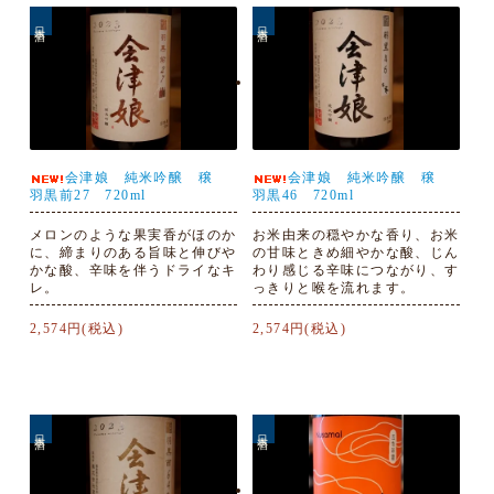
日本酒
日本酒
会津娘 純米吟醸 穣
会津娘 純米吟醸 穣
羽黒前27 720ml
羽黒46 720ml
メロンのような果実香がほのか
お米由来の穏やかな香り、お米
に、締まりのある旨味と伸びや
の甘味ときめ細やかな酸、じん
かな酸、辛味を伴うドライなキ
わり感じる辛味につながり、す
レ。
っきりと喉を流れます。
2,574円(税込)
2,574円(税込)
日本酒
日本酒