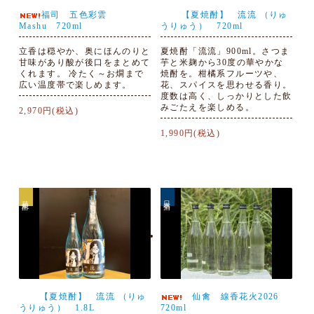
福司 五色彩雲
【夏焼酎】 流流 （りゅ
Mashu 720ml
うりゅう） 720ml
立香は穏やか、奥にほんのりと
夏焼酎「流流」900ml。さつま
甘味があり酸が後口をまとめて
芋と米麹から30度の華やかな
くれます。 冷たく～お燗まで
焼酎を。柑橘系フルーツや、
広い温度帯で楽しめます。
花、スパイスを思わせる香り。
度数は高く、しっかりとした飲
みごたえを楽しめる。
2,970円(税込)
1,990円(税込)
芋焼酎
日本酒
【夏焼酎】 流流 （りゅ
仙禽 線香花火2026
うりゅう） 1.8L
720ml