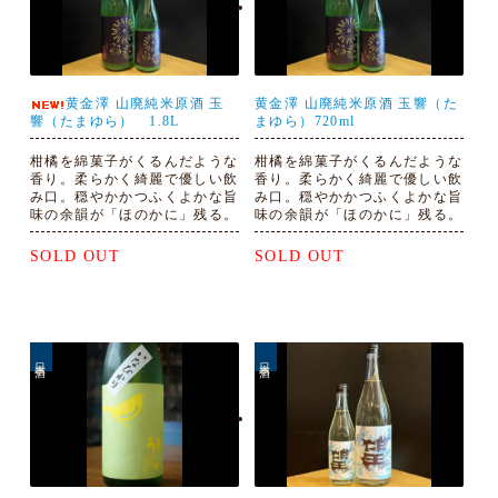
黄金澤 山廃純米原酒 玉
黄金澤 山廃純米原酒 玉響（た
響（たまゆら） 1.8L
まゆら）720ml
柑橘を綿菓子がくるんだような
柑橘を綿菓子がくるんだような
香り。柔らかく綺麗で優しい飲
香り。柔らかく綺麗で優しい飲
み口。穏やかかつふくよかな旨
み口。穏やかかつふくよかな旨
味の余韻が「ほのかに」残る。
味の余韻が「ほのかに」残る。
SOLD OUT
SOLD OUT
日本酒
日本酒