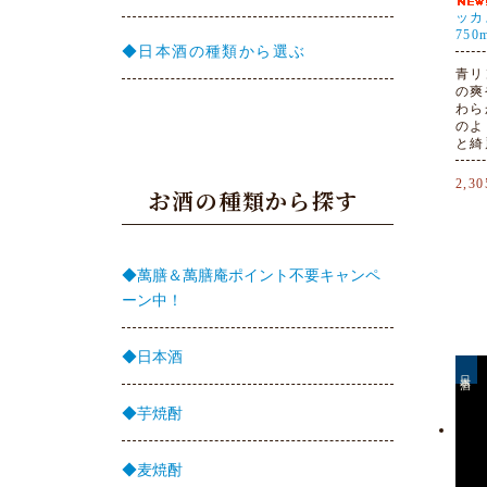
ッカ
750
◆日本酒の種類から選ぶ
青リ
の爽
わら
のよ
と綺
2,3
お酒の種類から探す
◆萬膳＆萬膳庵ポイント不要キャンペ
ーン中！
◆日本酒
日本酒
◆芋焼酎
◆麦焼酎