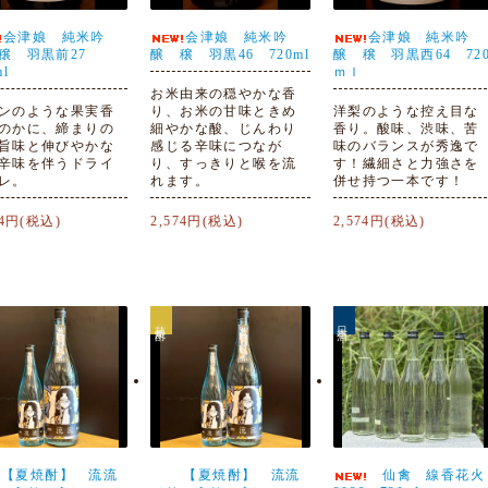
会津娘 純米吟
会津娘 純米吟
会津娘 純米吟
穣 羽黒前27
醸 穣 羽黒46 720ml
醸 穣 羽黒西64 72
ml
ｍｌ
お米由来の穏やかな香
ンのような果実香
り、お米の甘味ときめ
洋梨のような控え目な
のかに、締まりの
細やかな酸、じんわり
香り。酸味、渋味、苦
旨味と伸びやかな
感じる辛味につなが
味のバランスが秀逸で
辛味を伴うドライ
り、すっきりと喉を流
す！繊細さと力強さを
レ。
れます。
併せ持つ一本です！
74円(税込)
2,574円(税込)
2,574円(税込)
芋焼酎
日本酒
【夏焼酎】 流流
【夏焼酎】 流流
仙禽 線香花火