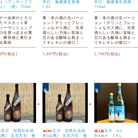
く（アッサンブラ
辛口 無濾過生原酒
辛口 無濾過生原酒
ュ）（橙）750ml
1.8L
720ml
ナー由来のとろり
裏・冬の酒の生バージ
裏・冬の酒の生バージ
たマスカット香
ョン！チリっとフレッ
ョン！チリっとフレッ
ソーヴィニョンブ
シュなガス感に、生原
シュなガス感に、生原
の生姜っぽさが重
酒らしい力強い旨味と
酒らしい力強い旨味と
、爽快感と奥行き
芯のある酸味も相まっ
芯のある酸味も相まっ
る風味
てキレキレの後口！
てキレキレの後口！
78円(税込)
3,487円(税込)
1,766円(税込)
日本酒
日本酒
玉川 自然仕込純
玉川 自然仕込純
玉川 Ice
山廃) 五百万石 無
米(山廃) 五百万石 無
Breaker 1.8Ｌ