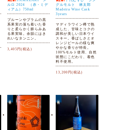
YAMAZAKI メ
千代むすび シン
ルロ 2024 （赤・ミデ
グルモルト 林太郎
ィアム）750ml
Madeira Wine Cask
3years
プルーンやプラムの黒
系果実の落ち着いた香
マディラワイン樽で熟
りと柔らかく膨らみあ
成した、甘味とコクの
る果実味。余韻にはき
調和が美しい日本ウイ
れいなタンニン。
スキー。香ばしさとオ
レンジピールの様な爽
やかな香りが特長。
3,405円(税込)
100%モルト使用、自然
状態にこだわり、着色
料不使用。
13,200円(税込)
日本酒
日本酒