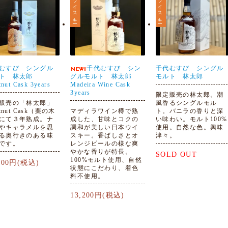
ウイスキー
ウイスキー
むすび シングル
千代むすび シン
千代むすび シングル
ト 林太郎
グルモルト 林太郎
モルト 林太郎
tnut Cask 3years
Madeira Wine Cask
3years
限定販売の林太郎。潮
販売の「林太郎」
風香るシングルモル
stnut Cask（栗の木
マディラワイン樽で熟
ト。バニラの香りと深
にて３年熟成。ナ
成した、甘味とコクの
い味わい。モルト100%
やキャラメルを思
調和が美しい日本ウイ
使用。自然な色。興味
る奥行きのある味
スキー。香ばしさとオ
津々。
です。
レンジピールの様な爽
やかな香りが特長。
SOLD OUT
100%モルト使用、自然
,600円(税込)
状態にこだわり、着色
料不使用。
13,200円(税込)