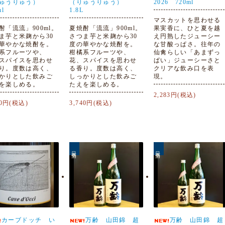
りゅうりゅう）
（りゅうりゅう）
2026 720ml
ml
1.8L
マスカットを思わせる
酎「流流」900ml。
夏焼酎「流流」900ml。
果実香に、ひと夏を越
ま芋と米麹から30
さつま芋と米麹から30
え円熟したジューシー
華やかな焼酎を。
度の華やかな焼酎を。
な甘酸っぱさ。往年の
系フルーツや、
柑橘系フルーツや、
仙禽らしい「あまずっ
スパイスを思わせ
花、スパイスを思わせ
ぱい」ジューシーさと
り。度数は高く、
る香り。度数は高く、
クリアな飲み口を表
かりとした飲みご
しっかりとした飲みご
現。
を楽しめる。
たえを楽しめる。
2,283円(税込)
90円(税込)
3,740円(税込)
日本酒
日本酒
カーブドッチ い
万齢 山田錦 超
万齢 山田錦 超