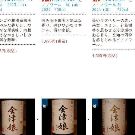
YAMAZAKI バ
YAMAZAKI ピ
YAMAZAKI ピ
ス 2025（白）
ノノワール 緑（赤）
ノ・ノワール 紺
ml
2024 750ml
2024（赤） 750ml
ンゴや柑橘系果実
深みある果実と冷涼な
苺やラズベリーの赤い
やかな香りと、や
香り。伸びやかなミネ
果実、スミレ、針葉樹
かな果実味。白桃
ラル。長い余韻。
林を思わせる冷涼感の
うなやさしい甘み
ある香り。空知の四季
麗な酸味。
を感じられるピノノワ
3,696円(税込)
ール。
05円(税込)
4,505円(税込)
日本酒
日本酒