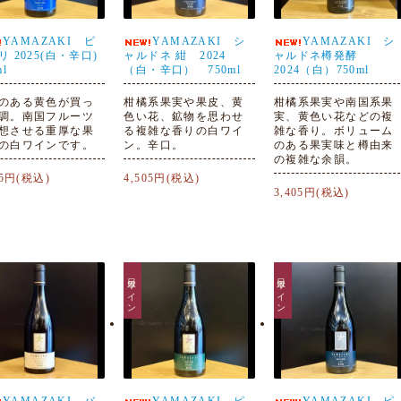
YAMAZAKI ピ
YAMAZAKI シ
YAMAZAKI シ
リ 2025(白・辛口)
ャルドネ 紺 2024
ャルドネ樽発酵
ml
（白・辛口） 750ml
2024（白）750ml
のある黄色が買っ
柑橘系果実や果皮、黄
柑橘系果実や南国系果
調。南国フルーツ
色い花、鉱物を思わせ
実、黄色い花などの複
想させる重厚な果
る複雑な香りの白ワイ
雑な香り。ボリューム
の白ワインです。
ン。辛口。
のある果実味と樽由来
の複雑な余韻。
05円(税込)
4,505円(税込)
3,405円(税込)
日本ワイン
日本ワイン