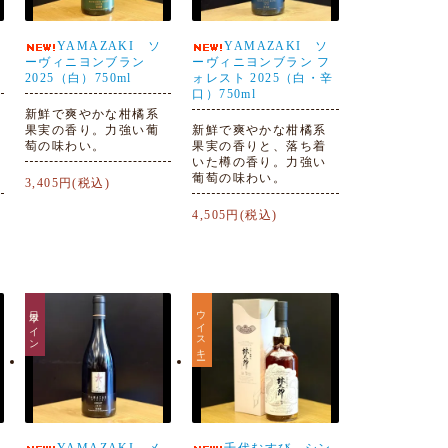
YAMAZAKI ソ
YAMAZAKI ソ
ーヴィニヨンブラン
ーヴィニヨンブラン フ
2025（白）750ml
ォレスト 2025（白・辛
口）750ml
新鮮で爽やかな柑橘系
果実の香り。力強い葡
新鮮で爽やかな柑橘系
萄の味わい。
果実の香りと、落ち着
いた樽の香り。力強い
葡萄の味わい。
3,405円(税込)
4,505円(税込)
日本ワイン
ウイスキー