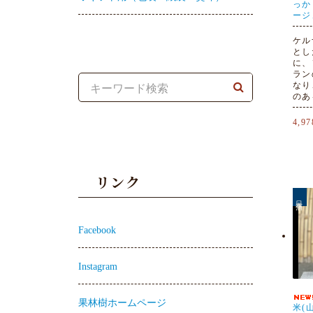
っか
ージ
ケル
とし
に、
ラン
なり
のあ
4,9
リンク
日本酒
Facebook
Instagram
果林樹ホームページ
米(