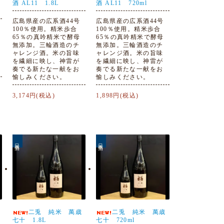
酒 AL11 1.8L
酒 AL11 720ml
広島県産の広系酒44号
広島県産の広系酒44号
100％使用。精米歩合
100％使用。精米歩合
65％の真吟精米で酵母
65％の真吟精米で酵母
無添加。三輪酒造のチ
無添加。三輪酒造のチ
ャレンジ酒。米の旨味
ャレンジ酒。米の旨味
を繊細に映し、神雷が
を繊細に映し、神雷が
奏でる新たな一献をお
奏でる新たな一献をお
愉しみください。
愉しみください。
3,174円(税込)
1,898円(税込)
日本酒
日本酒
二兎 純米 萬歳
二兎 純米 萬歳
七十 1.8L
七十 720ml