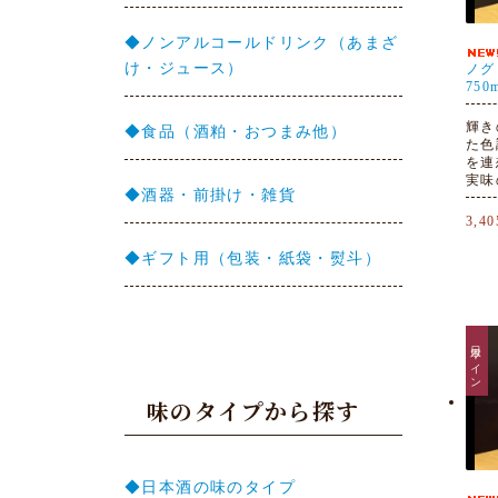
◆ノンアルコールドリンク（あまざ
け・ジュース）
ノグ
750
輝き
◆食品（酒粕・おつまみ他）
た色
を連
実味
◆酒器・前掛け・雑貨
3,4
◆ギフト用（包装・紙袋・熨斗）
日本ワイン
味のタイプから探す
◆日本酒の味のタイプ