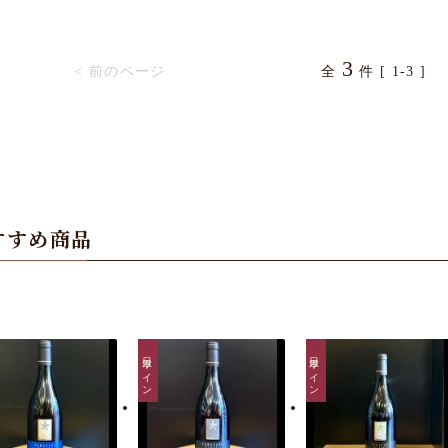
3
< 前のページ
全
件 [ 1-3 ]
すすめ商品
日本ワイン
日本ワイン