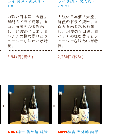
ライ 純米＜火入れ＞
ライ 純米＜火入れ＞
1.8L
720ml
力強い日本酒「大盃」
力強い日本酒「大盃」
鮮烈のドライ純米。五
鮮烈のドライ純米。五
百万石米を70％精米
百万石米を70％精米
し、14度の辛口酒。青
し、14度の辛口酒。青
バナナの様な香りとジ
バナナの様な香りとジ
ューシーな味わいが特
ューシーな味わいが特
長。
長。
3,944円(税込)
2,250円(税込)
日本酒
日本酒
神雷 番外編 純米
神雷 番外編 純米