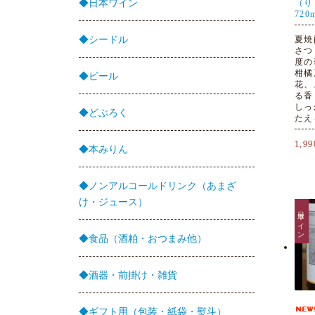
◆日本ワイン
（
720
◆シードル
夏焼
さつ
度の
柑橘
◆ビール
花、
る香
しっ
◆どぶろく
たえ
1,9
◆本みりん
◆ノンアルコールドリンク（あまざ
け・ジュース）
日本ワイン
◆食品（酒粕・おつまみ他）
◆酒器・前掛け・雑貨
◆ギフト用（包装・紙袋・熨斗）