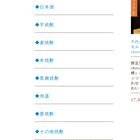
ウイスキー
◆日本酒
◆芋焼酎
千代
◆麦焼酎
モル
ches
◆米焼酎
限定
che
樽）
◆黒糖焼酎
ッツ
わせ
わい
◆泡盛
17
◆栗焼酎
◆その他焼酎