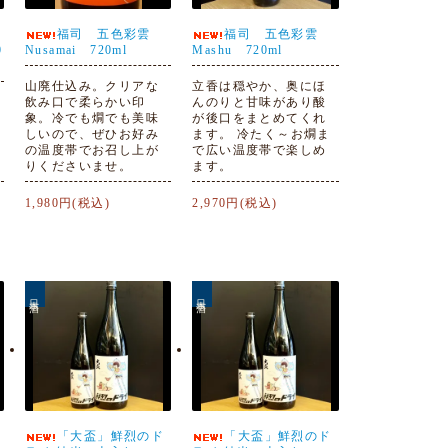
福司 五色彩雲
福司 五色彩雲
0
Nusamai 720ml
Mashu 720ml
山廃仕込み。クリアな
立香は穏やか、奥にほ
飲み口で柔らかい印
んのりと甘味があり酸
象。冷でも燗でも美味
が後口をまとめてくれ
しいので、ぜひお好み
ます。 冷たく～お燗ま
の温度帯でお召し上が
で広い温度帯で楽しめ
りくださいませ。
ます。
1,980円(税込)
2,970円(税込)
日本酒
日本酒
「大盃」鮮烈のド
「大盃」鮮烈のド