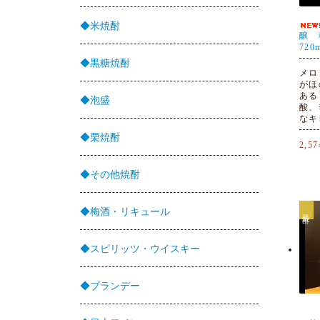
◆米焼酎
醸 
720
◆黒糖焼酎
メロ
がほ
ある
◆泡盛
酸、
なキ
◆栗焼酎
2,5
◆その他焼酎
◆梅酒・リキュール
芋焼酎
◆スピリッツ・ウイスキー
◆ブランデー