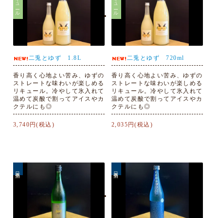
リキュール
リキュール
二兎とゆず 1.8L
二兎とゆず 720ml
香り高く心地よい苦み、ゆずの
香り高く心地よい苦み、ゆずの
ストレートな味わいが楽しめる
ストレートな味わいが楽しめる
リキュール。冷やして氷入れて
リキュール。冷やして氷入れて
温めて炭酸で割ってアイスやカ
温めて炭酸で割ってアイスやカ
クテルにも◎
クテルにも◎
3,740円(税込)
2,035円(税込)
日本酒
日本酒