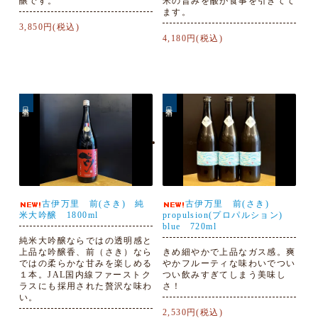
醸です。
米の旨みを酸が食事を引きてて
ます。
3,850円(税込)
4,180円(税込)
日本酒
日本酒
古伊万里 前(さき) 純
古伊万里 前(さき)
米大吟醸 1800ml
propulsion(プロパルション)
blue 720ml
純米大吟醸ならではの透明感と
上品な吟醸香、前（さき）なら
きめ細やかで上品なガス感。爽
ではの柔らかな甘みを楽しめる
やかフルーティな味わいでつい
１本。JAL国内線ファーストク
つい飲みすぎてしまう美味し
ラスにも採用された贅沢な味わ
さ！
い。
2,530円(税込)