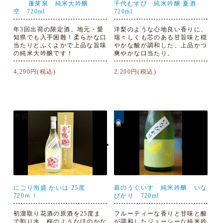
蓬莱泉 純米大吟醸
千代むすび 純米吟醸 夏酒
空 720ml
720ml
年3回出荷の限定酒。地元・愛
洋梨のような心地良い香りに、
知県でも入手困難！柔らかな口
瑞々しくも芯のある甘旨味と穏
当たりとふくよかで上品な旨味
やかな酸が調和した、上品かつ
の純米大吟醸です！
爽やかな口当たり。
4,290円(税込)
2,200円(税込)
泡盛
日本酒
にごり泡盛 かいは 25度
庭のうぐいす 純米吟醸 いな
720ｍｌ
びかり 720ml
初溜取り花酒の原酒を25度ま
フルーティーな香りと甘味と酸
で割り水。桜のようなほのかな
が調和したジューシーな純米吟