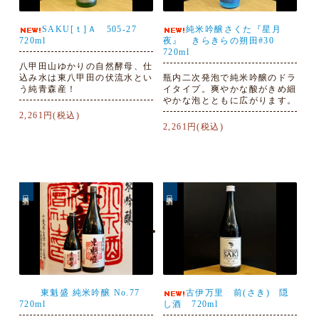
SAKU[ｔ]Ａ 505-27
純米吟醸さくた『星月
720ml
夜』 きらきらの朔田#30
720ml
八甲田山ゆかりの自然酵母、仕
込み水は東八甲田の伏流水とい
瓶内二次発泡で純米吟醸のドラ
う純青森産！
イタイプ。爽やかな酸がきめ細
やかな泡とともに広がります。
2,261円(税込)
2,261円(税込)
日本酒
日本酒
東魁盛 純米吟醸 No.77
古伊万里 前(さき) 隠
720ml
し酒 720ml