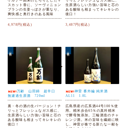
ケルナー由来のとろりとしたマ
リっとフレッシュなガス感に、
スカット香に、ソーヴィニョン
生原酒らしい力強い旨味と芯の
ブランの生姜っぽさが重なり、
ある酸味も相まってキレキレの
爽快感と奥行きのある風味
後口！
4,978円(税込)
3,487円(税込)
日本酒
日本酒
万齢 山田錦 超辛口
神雷 番外編 純米酒
無濾過生原酒 720ml
AL11 1.8L
裏・冬の酒の生バージョン！チ
広島県産の広系酒44号100％使
リっとフレッシュなガス感に、
用。精米歩合65％の真吟精米
生原酒らしい力強い旨味と芯の
で酵母無添加。三輪酒造のチャ
ある酸味も相まってキレキレの
レンジ酒。米の旨味を繊細に映
後口！
し、神雷が奏でる新たな一献を