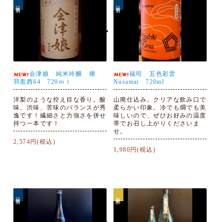
日本酒
日本酒
会津娘 純米吟醸 穣
福司 五色彩雲
羽黒西64 720ｍｌ
Nusamai 720ml
洋梨のような控え目な香り。酸
山廃仕込み。クリアな飲み口で
味、渋味、苦味のバランスが秀
柔らかい印象。冷でも燗でも美
逸です！繊細さと力強さを併せ
味しいので、ぜひお好みの温度
持つ一本です！
帯でお召し上がりくださいま
せ。
2,574円(税込)
1,980円(税込)
日本酒
芋焼酎