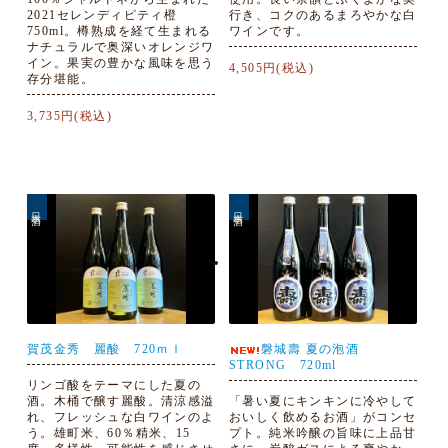
2021セレンディピティ橙
行き、コクのあるまろやかな白
750ml。樽熟成を経て生まれる
ワインです。
ナチュラルで奥深いオレンジワ
イン。果実の豊かな風味を思う
4,505円(税込)
存分堪能。
3,735円(税込)
日本酒
日本酒
賀茂金秀 麗酸 720ｍｌ
磐城壽 夏の泡酒
STRONG 720ml
リンゴ酸をテーマにした夏の
酒。木桶で醸す麗酸。清涼感溢
「暑い夏にキンキンに冷やして
れ、フレッシュな白ワインのよ
おいしく飲めるお酒」がコンセ
う。雄町米、60％精米、15
プト。純米吟醸の旨味に上品甘