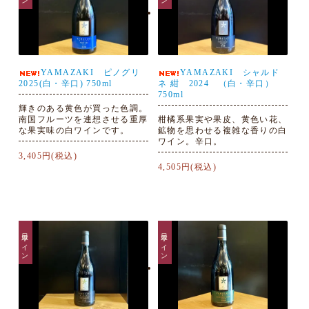
YAMAZAKI ピノグリ
YAMAZAKI シャルド
2025(白・辛口) 750ml
ネ 紺 2024 （白・辛口）
750ml
輝きのある黄色が買った色調。
南国フルーツを連想させる重厚
柑橘系果実や果皮、黄色い花、
な果実味の白ワインです。
鉱物を思わせる複雑な香りの白
ワイン。辛口。
3,405円(税込)
4,505円(税込)
日本ワイン
日本ワイン