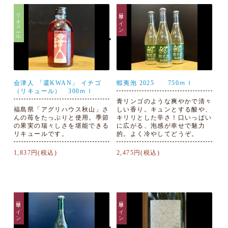
リキュール
日本ワイン
会津人 「還KWAN」 イチゴ
蝦夷泡 2025 750ｍｌ
（リキュール） 300ｍｌ
青リンゴのような爽やかで清々
福島県「アグリハウス秋山」さ
しい香り。キュンとする酸や、
んの苺をたっぷりと使用。季節
キリリとした辛さ！口いっぱい
の果実の瑞々しさを堪能できる
に広がる、泡感が幸せで魅力
リキュールです。
的。よく冷やしてどうぞ。
1,837円(税込)
2,475円(税込)
日本ワイン
日本ワイン