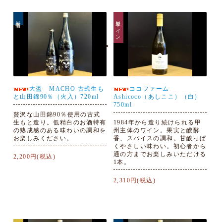
日本酒
日本ワイン
大盃 MACHO 古式生も
ココファーム
と山田錦90％（火入）720ml
Ashicoco（あしここ）（白）
750ml
贅沢な山田錦90％使用の古式
生もと造り。低精白のお酒特有
1984年から造り続けられる甲
の熟成感のある味わいの調和を
州主体のワイン。果実と醗酵
お楽しみください。
香、スパイスの調和。甘酸っぱ
くやさしい味わい。初心者から
通の方までお楽しみいただける
2,200円(税込)
1本。
2,310円(税込)