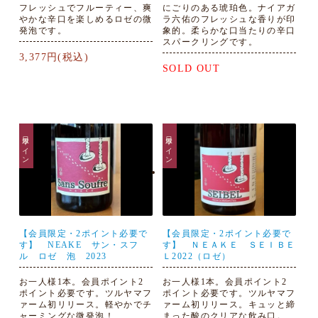
フレッシュでフルーティー、爽
にごりのある琥珀色。ナイアガ
やかな辛口を楽しめるロゼの微
ラ六佑のフレッシュな香りが印
発泡です。
象的。柔らかな口当たりの辛口
スパークリングです。
3,377円(税込)
SOLD OUT
日本ワイン
日本ワイン
【会員限定・2ポイント必要で
【会員限定・2ポイント必要で
す】 NEAKE サン・スフ
す】 ＮＥＡＫＥ ＳＥＩＢＥ
ル ロゼ 泡 2023
Ｌ2022（ロゼ）
お一人様1本。会員ポイント2
お一人様1本。会員ポイント2
ポイント必要です。ツルヤマフ
ポイント必要です。ツルヤマフ
ァーム初リリース。軽やかでチ
ァーム初リリース。キュッと締
ャーミングな微発泡！
まった酸のクリアな飲み口。