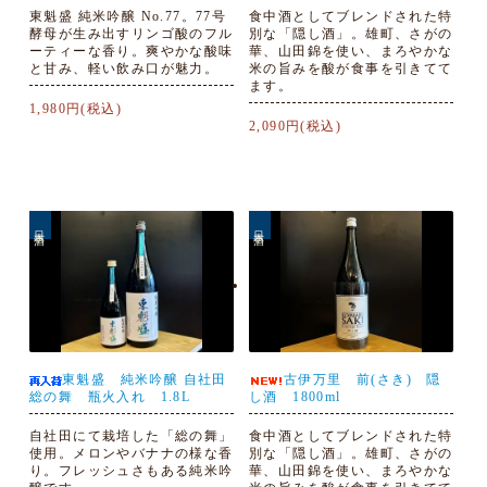
東魁盛 純米吟醸 No.77。77号
食中酒としてブレンドされた特
酵母が生み出すリンゴ酸のフル
別な「隠し酒」。雄町、さがの
ーティーな香り。爽やかな酸味
華、山田錦を使い、まろやかな
と甘み、軽い飲み口が魅力。
米の旨みを酸が食事を引きてて
ます。
1,980円(税込)
2,090円(税込)
日本酒
日本酒
東魁盛 純米吟醸 自社田
古伊万里 前(さき) 隠
総の舞 瓶火入れ 1.8L
し酒 1800ml
自社田にて栽培した「総の舞」
食中酒としてブレンドされた特
使用。メロンやバナナの様な香
別な「隠し酒」。雄町、さがの
り。フレッシュさもある純米吟
華、山田錦を使い、まろやかな