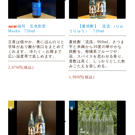
福司 五色彩雲
【夏焼酎】 流流 （りゅ
Mashu 720ml
うりゅう） 720ml
立香は穏やか、奥にほんのりと
夏焼酎「流流」900ml。さつま
甘味があり酸が後口をまとめて
芋と米麹から30度の華やかな
くれます。 冷たく～お燗まで
焼酎を。柑橘系フルーツや、
広い温度帯で楽しめます。
花、スパイスを思わせる香り。
度数は高く、しっかりとした飲
みごたえを楽しめる。
2,970円(税込)
1,990円(税込)
芋焼酎
日本酒