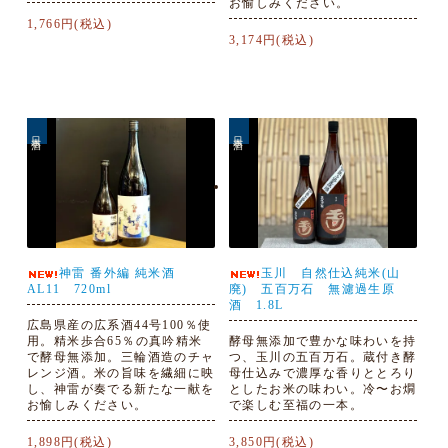
お愉しみください。
1,766円(税込)
3,174円(税込)
日本酒
日本酒
神雷 番外編 純米酒
玉川 自然仕込純米(山
AL11 720ml
廃) 五百万石 無濾過生原
酒 1.8L
広島県産の広系酒44号100％使
用。精米歩合65％の真吟精米
酵母無添加で豊かな味わいを持
で酵母無添加。三輪酒造のチャ
つ、玉川の五百万石。蔵付き酵
レンジ酒。米の旨味を繊細に映
母仕込みで濃厚な香りととろり
し、神雷が奏でる新たな一献を
としたお米の味わい。冷〜お燗
お愉しみください。
で楽しむ至福の一本。
1,898円(税込)
3,850円(税込)