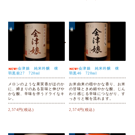
日本酒
日本酒
会津娘 純米吟醸 穣
会津娘 純米吟醸 穣
羽黒前27 720ml
羽黒46 720ml
メロンのような果実香がほのか
お米由来の穏やかな香り、お米
に、締まりのある旨味と伸びや
の甘味ときめ細やかな酸、じん
かな酸、辛味を伴うドライなキ
わり感じる辛味につながり、す
レ。
っきりと喉を流れます。
2,574円(税込)
2,574円(税込)