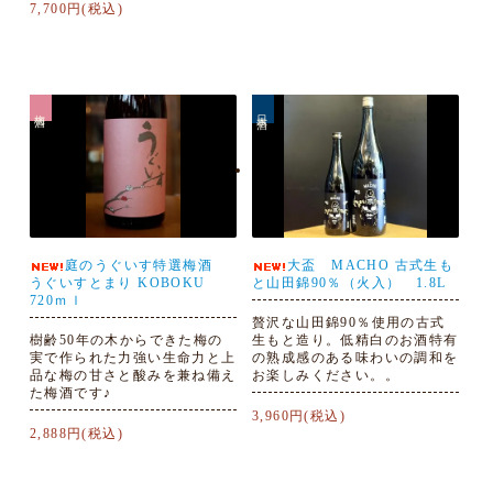
7,700円(税込)
梅酒
日本酒
庭のうぐいす特選梅酒
大盃 MACHO 古式生も
うぐいすとまり KOBOKU
と山田錦90％（火入） 1.8L
720ｍｌ
贅沢な山田錦90％使用の古式
樹齢50年の木からできた梅の
生もと造り。低精白のお酒特有
実で作られた力強い生命力と上
の熟成感のある味わいの調和を
品な梅の甘さと酸みを兼ね備え
お楽しみください。。
た梅酒です♪
3,960円(税込)
2,888円(税込)