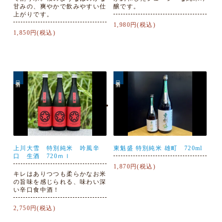
甘みの、爽やかで飲みやすい仕
醸です。
上がりです。
1,980円(税込)
1,850円(税込)
日本酒
日本酒
上川大雪 特別純米 吟風辛
東魁盛 特別純米 雄町 720ml
口 生酒 720ｍｌ
1,870円(税込)
キレはありつつも柔らかなお米
の旨味を感じられる、味わい深
い辛口食中酒！
2,750円(税込)