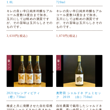
1.8L
720ml
キレの良い辛口純米吟醸をアル
キレの良い辛口純米吟醸をアル
コール度数14度台まで加水。
コール度数14度台まで加水。
玉川にしては軽めの酒質です
玉川にしては軽めの酒質です
が、その旨味は玉川らしさその
が、その旨味は玉川らしさその
ものです。
ものです。
3,630円(税込)
1,870円(税込)
日本ワイン
日本ワイン
2021セレンディピティ
奥野田 シャルドネ デュミセッ
（橙）750ml
ク 2019 （白）750ml
種皮と共に発酵させた自社収穫
自社農園で栽培したシャルドネ
100％シャルドネから生まれた
使用。長い余韻とふくよかな奥