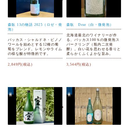
森臥 13の物語 2025（ロゼ・発
森臥 Dear（白・微発泡）
泡）
北海道最北のワイナリーが作
バッカス・シャルドネ・ピノノ
る、バッカス100％の微発泡ス
ワールを始めとする12種の葡
パークリング（瓶内二次発
萄をブレンド。レモンやライム
酵）。白い花を思わせる香りと
の様な酸が特徴的です。
柔らかくふくよかな旨み。
2,849円(税込)
3,544円(税込)
日本酒
日本酒