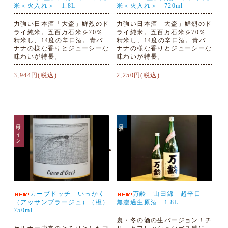
米＜火入れ＞ 1.8L
米＜火入れ＞ 720ml
力強い日本酒「大盃」鮮烈のド
力強い日本酒「大盃」鮮烈のド
ライ純米。五百万石米を70％
ライ純米。五百万石米を70％
精米し、14度の辛口酒。青バ
精米し、14度の辛口酒。青バ
ナナの様な香りとジューシーな
ナナの様な香りとジューシーな
味わいが特長。
味わいが特長。
3,944円(税込)
2,250円(税込)
日本ワイン
日本酒
カーブドッチ いっかく
万齢 山田錦 超辛口
（アッサンブラージュ）（橙）
無濾過生原酒 1.8L
750ml
裏・冬の酒の生バージョン！チ