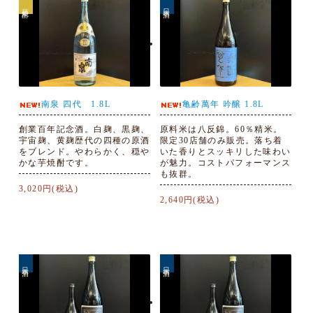
芋焼酎
日本酒
南泉 四代 1.8L
亀齢萬年 吟醸 1.8L
創業百年記念酒。白麹、黒麹、
原料米は八反錦。60％精米。
宇宙麹、黄麹歴代の四種の原酒
限定30店舗のみ販売。落ち着
をブレンド。やわらかく、穏や
いた香りとスッキリした味わい
かな芋焼酎です。
が魅力。コストパフォーマンス
も抜群。
3,020円(税込)
2,640円(税込)
日本酒
日本酒