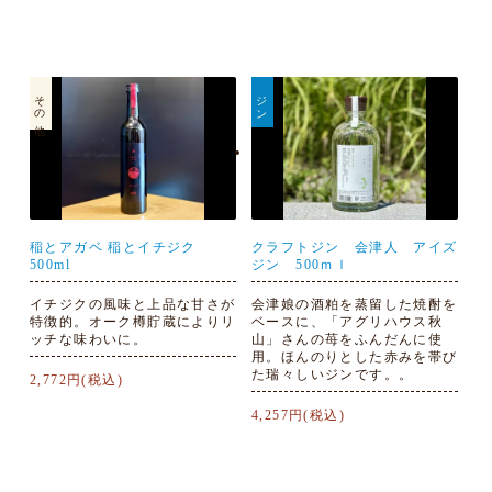
その他
ジン
稲とアガベ 稲とイチジク
クラフトジン 会津人 アイズ
500ml
ジン 500ｍｌ
イチジクの風味と上品な甘さが
会津娘の酒粕を蒸留した焼酎を
特徴的。オーク樽貯蔵によりリ
ベースに、「アグリハウス秋
ッチな味わいに。
山」さんの苺をふんだんに使
用。ほんのりとした赤みを帯び
た瑞々しいジンです。。
2,772円(税込)
4,257円(税込)