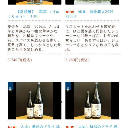
【夏焼酎】 流流 （りゅ
仙禽 線香花火2026
うりゅう） 1.8L
720ml
夏焼酎「流流」900ml。さつま
マスカットを思わせる果実香
芋と米麹から30度の華やかな
に、ひと夏を越え円熟したジュ
焼酎を。柑橘系フルーツや、
ーシーな甘酸っぱさ。往年の仙
花、スパイスを思わせる香り。
禽らしい「あまずっぱい」ジュ
度数は高く、しっかりとした飲
ーシーさとクリアな飲み口を表
みごたえを楽しめる。
現。
3,740円(税込)
2,283円(税込)
日本酒
日本酒
「大盃」鮮烈のドライ 純
「大盃」鮮烈のドライ 純