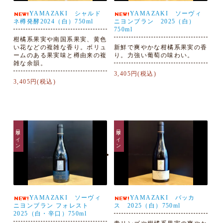
YAMAZAKI シャルド
YAMAZAKI ソーヴィ
ネ樽発酵2024（白）750ml
ニヨンブラン 2025（白）
750ml
柑橘系果実や南国系果実、黄色
い花などの複雑な香り。ボリュ
新鮮で爽やかな柑橘系果実の香
ームのある果実味と樽由来の複
り。力強い葡萄の味わい。
雑な余韻。
3,405円(税込)
3,405円(税込)
日本ワイン
日本ワイン
YAMAZAKI ソーヴィ
YAMAZAKI バッカ
ニヨンブラン フォレスト
ス 2025（白）750ml
2025（白・辛口）750ml