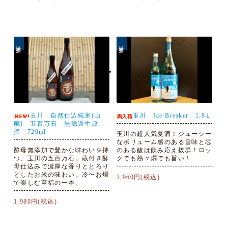
日本酒
日本酒
玉川 自然仕込純米(山
玉川 Ice Breaker 1.8Ｌ
廃) 五百万石 無濾過生原
酒 720ml
玉川の超人気夏酒！ジューシー
なボリューム感のある旨味と芯
酵母無添加で豊かな味わいを持
のある酸は飲み応え抜群！ロッ
つ、玉川の五百万石。蔵付き酵
クでも熱々燗でも旨い！
母仕込みで濃厚な香りととろり
としたお米の味わい。冷〜お燗
3,960円(税込)
で楽しむ至福の一本。
1,980円(税込)