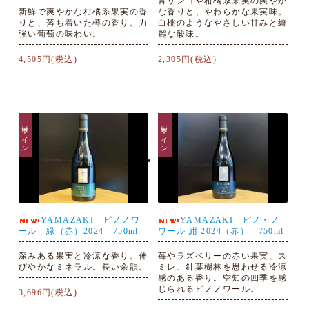
青リンゴや柑橘系果実の爽やか
新鮮で爽やかな柑橘系果実の香
な香りと、やわらかな果実味。
りと、落ち着いた樽の香り。力
白桃のようなやさしい甘みと綺
強い葡萄の味わい。
麗な酸味。
4,505円(税込)
2,305円(税込)
日本ワイン
日本ワイン
YAMAZAKI ピノノワ
YAMAZAKI ピノ・ノ
ール 緑（赤）2024 750ml
ワール 紺 2024（赤） 750ml
深みある果実と冷涼な香り。伸
苺やラズベリーの赤い果実、ス
びやかなミネラル。長い余韻。
ミレ、針葉樹林を思わせる冷涼
感のある香り。空知の四季を感
じられるピノノワール。
3,696円(税込)