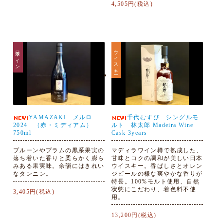
4,505円(税込)
日本ワイン
ウイスキー
YAMAZAKI メルロ
千代むすび シングルモ
2024 （赤・ミディアム）
ルト 林太郎 Madeira Wine
750ml
Cask 3years
プルーンやプラムの黒系果実の
マディラワイン樽で熟成した、
落ち着いた香りと柔らかく膨ら
甘味とコクの調和が美しい日本
みある果実味。余韻にはきれい
ウイスキー。香ばしさとオレン
なタンニン。
ジピールの様な爽やかな香りが
特長。100%モルト使用、自然
状態にこだわり、着色料不使
3,405円(税込)
用。
13,200円(税込)