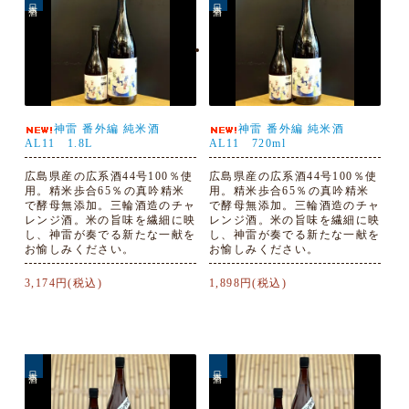
神雷 番外編 純米酒
神雷 番外編 純米酒
AL11 1.8L
AL11 720ml
広島県産の広系酒44号100％使
広島県産の広系酒44号100％使
用。精米歩合65％の真吟精米
用。精米歩合65％の真吟精米
で酵母無添加。三輪酒造のチャ
で酵母無添加。三輪酒造のチャ
レンジ酒。米の旨味を繊細に映
レンジ酒。米の旨味を繊細に映
し、神雷が奏でる新たな一献を
し、神雷が奏でる新たな一献を
お愉しみください。
お愉しみください。
3,174円(税込)
1,898円(税込)
日本酒
日本酒