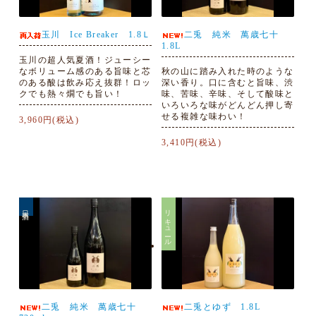
玉川 Ice Breaker 1.8Ｌ
二兎 純米 萬歳七十
1.8L
玉川の超人気夏酒！ジューシー
なボリューム感のある旨味と芯
秋の山に踏み入れた時のような
のある酸は飲み応え抜群！ロッ
深い香り。口に含むと旨味、渋
クでも熱々燗でも旨い！
味、苦味、辛味、そして酸味と
いろいろな味がどんどん押し寄
せる複雑な味わい！
3,960円(税込)
3,410円(税込)
日本酒
リキュール
二兎 純米 萬歳七十
二兎とゆず 1.8L