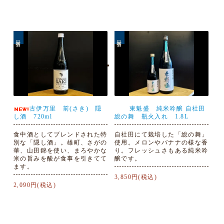
日本酒
日本酒
古伊万里 前(さき) 隠
東魁盛 純米吟醸 自社田
し酒 720ml
総の舞 瓶火入れ 1.8L
食中酒としてブレンドされた特
自社田にて栽培した「総の舞」
別な「隠し酒」。雄町、さがの
使用。メロンやバナナの様な香
華、山田錦を使い、まろやかな
り。フレッシュさもある純米吟
米の旨みを酸が食事を引きてて
醸です。
ます。
3,850円(税込)
2,090円(税込)