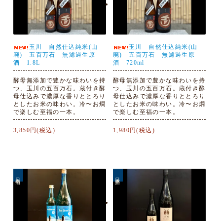
玉川 自然仕込純米(山
玉川 自然仕込純米(山
廃) 五百万石 無濾過生原
廃) 五百万石 無濾過生原
酒 1.8L
酒 720ml
酵母無添加で豊かな味わいを持
酵母無添加で豊かな味わいを持
つ、玉川の五百万石。蔵付き酵
つ、玉川の五百万石。蔵付き酵
母仕込みで濃厚な香りととろり
母仕込みで濃厚な香りととろり
としたお米の味わい。冷〜お燗
としたお米の味わい。冷〜お燗
で楽しむ至福の一本。
で楽しむ至福の一本。
3,850円(税込)
1,980円(税込)
日本酒
日本酒