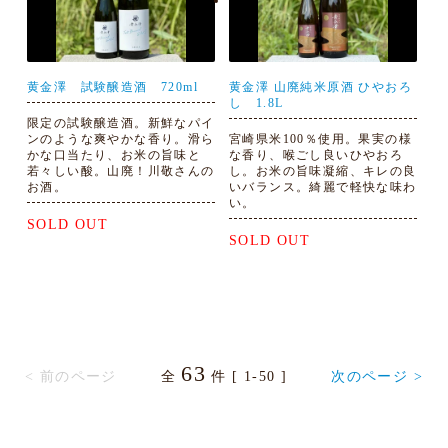
黄金澤 試験醸造酒 720ml
黄金澤 山廃純米原酒 ひやおろ
し 1.8L
限定の試験醸造酒。新鮮なパイ
ンのような爽やかな香り。滑ら
宮崎県米100％使用。果実の様
かな口当たり、お米の旨味と
な香り、喉ごし良いひやおろ
若々しい酸。山廃！川敬さんの
し。お米の旨味凝縮、キレの良
お酒。
いバランス。綺麗で軽快な味わ
い。
SOLD OUT
SOLD OUT
63
< 前のページ
全
件 [ 1-50 ]
次のページ >