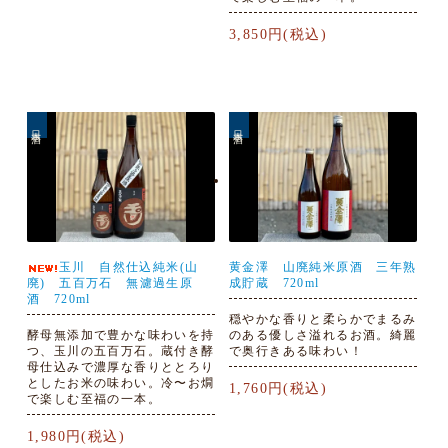
3,850円(税込)
日本酒
日本酒
玉川 自然仕込純米(山
黄金澤 山廃純米原酒 三年熟
廃) 五百万石 無濾過生原
成貯蔵 720ml
酒 720ml
穏やかな香りと柔らかでまるみ
酵母無添加で豊かな味わいを持
のある優しさ溢れるお酒。綺麗
つ、玉川の五百万石。蔵付き酵
で奥行きある味わい！
母仕込みで濃厚な香りととろり
としたお米の味わい。冷〜お燗
1,760円(税込)
で楽しむ至福の一本。
1,980円(税込)