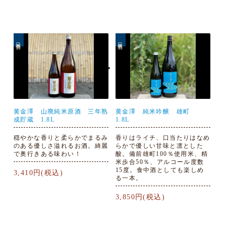
日本酒
日本酒
黄金澤 山廃純米原酒 三年熟
黄金澤 純米吟醸 雄町
成貯蔵 1.8L
1.8L
穏やかな香りと柔らかでまるみ
香りはライチ、口当たりはなめ
のある優しさ溢れるお酒。綺麗
らかで優しい甘味と凛とした
で奥行きある味わい！
酸。備前雄町100％使用米、精
米歩合50％、アルコール度数
15度。食中酒としても楽しめ
3,410円(税込)
る一本。
3,850円(税込)