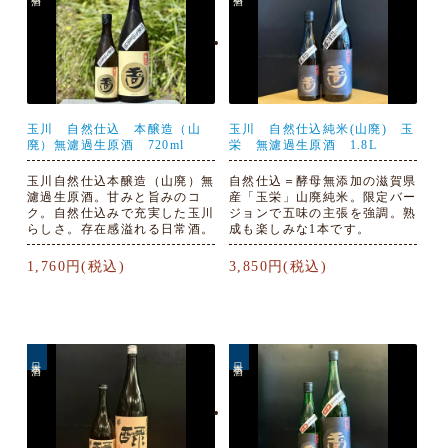
玉川 自然仕込 本醸造（山
玉川 自然仕込純米(山廃) 玉
廃）無濾過生原酒 720ml
栄 無濾過生原酒 1.8L
玉川自然仕込本醸造（山廃）無
自然仕込＝酵母無添加の滋賀県
濾過生原酒。甘みと旨みのコ
産「玉栄」山廃純米。限定バー
ク。自然仕込みで充実した玉川
ジョンで五味の主張を強調。熟
らしさ。存在感溢れる日常酒。
成も楽しみな1本です。
1,760円(税込)
3,850円(税込)
日本酒
日本酒