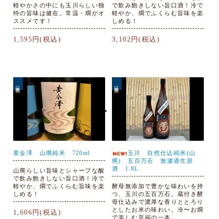
軽やかさの中にも玉川らしい独
で飲み飽きしない旨口酒！冷で
特の旨味は健在。常温・燗がオ
軽やか、燗でふくらむ旨味を楽
ススメです！
しめる！
1,595円(税込)
3,102円(税込)
日本酒
日本酒
黄金澤 山廃純米 720ml
玉川 自然仕込純米(山
廃) 五百万石 無濾過生原
酒 1.8L
山廃らしい旨味とシャープな酸
で飲み飽きしない旨口酒！冷で
軽やか、燗でふくらむ旨味を楽
酵母無添加で豊かな味わいを持
しめる！
つ、玉川の五百万石。蔵付き酵
母仕込みで濃厚な香りととろり
としたお米の味わい。冷〜お燗
1,606円(税込)
で楽しむ至福の一本。