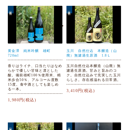
日本酒
日本酒
黄金澤 純米吟醸 雄町
玉川 自然仕込 本醸造（山
720ml
廃）無濾過生原酒 1.8Ｌ
香りはライチ、口当たりはなめ
玉川自然仕込本醸造（山廃）無
らかで優しい甘味と凛とした
濾過生原酒。甘みと旨みのコ
酸。備前雄町100％使用米、精
ク。自然仕込みで充実した玉川
米歩合50％、アルコール度数
らしさ。存在感溢れる日常酒。
15度。食中酒としても楽しめ
る一本。
3,410円(税込)
1,980円(税込)
日本酒
日本酒