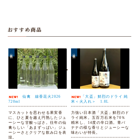
おすすめ商品
日本酒
日本酒
仙禽 線香花火2026
「大盃」鮮烈のドライ 純
720ml
米＜火入れ＞ 1.8L
マスカットを思わせる果実香
力強い日本酒「大盃」鮮烈のド
に、ひと夏を越え円熟したジュ
ライ純米。五百万石米を70％
ーシーな甘酸っぱさ。往年の仙
精米し、14度の辛口酒。青バ
禽らしい「あまずっぱい」ジュ
ナナの様な香りとジューシーな
ーシーさとクリアな飲み口を表
味わいが特長。
現。