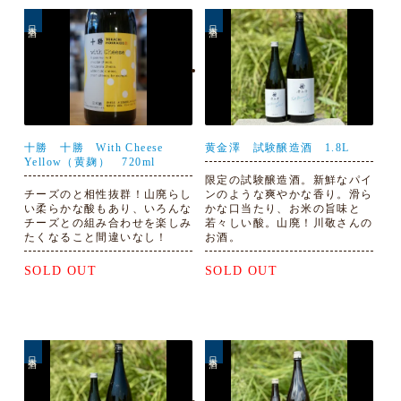
日本酒
日本酒
十勝 十勝 With Cheese
黄金澤 試験醸造酒 1.8L
Yellow（黄麹） 720ml
限定の試験醸造酒。新鮮なパイ
チーズのと相性抜群！山廃らし
ンのような爽やかな香り。滑ら
い柔らかな酸もあり、いろんな
かな口当たり、お米の旨味と
チーズとの組み合わせを楽しみ
若々しい酸。山廃！川敬さんの
たくなること間違いなし！
お酒。
SOLD OUT
SOLD OUT
日本酒
日本酒