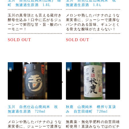
玉川 自然仕込純米(山廃) 雄
玉川 自然仕込山廃純米 祝
町 無濾過生原酒 1.8L
無濾過生原酒 1.8Ｌ
玉川の真骨頂とも言える蔵付き
メロンや熟したバナナのような
酵母仕込み！口中に広がるジュ
果実香に、ジューシーで濃厚な
ーシーで鮮烈な甘・旨・酸のハ
パンチのある旨味、ギュンとく
ーモニー！
る骨太な酸味がたまらない！
SOLD OUT
SOLD OUT
日本酒
日本酒
玉川 自然仕込山廃純米 祝
秋鹿 山廃純米 槽搾り直汲
無濾過生原酒 720ml
み 自営田雄町 720ml
メロンや熟したバナナのような
無農薬・無化学肥料の自営田雄
果実香に、ジューシーで濃厚な
町使用！直汲みならではのピチ