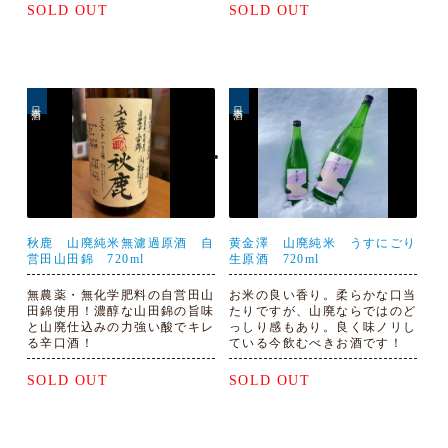
SOLD OUT
SOLD OUT
日本酒
日本酒
秋鹿 山廃純米無濾過原酒 自
黄金澤 山廃純米 うすにごり
営田山田錦 720ml
生原酒 720ml
無農薬・無化学肥料の自営田山
お米の良い香り。柔らかな口当
田錦使用！濃醇な山田錦の旨味
たりですが、山廃ならではのど
と山廃仕込みの力強い酸でキレ
っしり感もあり。良く味ノリし
る辛口酒！
ている今飲むべきお酒です！
SOLD OUT
SOLD OUT