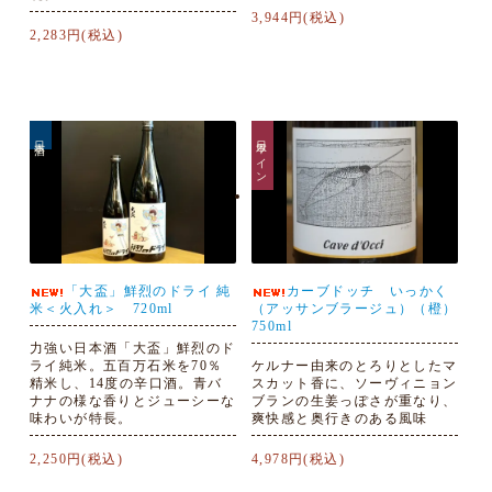
3,944円(税込)
2,283円(税込)
日本酒
日本ワイン
「大盃」鮮烈のドライ 純
カーブドッチ いっかく
米＜火入れ＞ 720ml
（アッサンブラージュ）（橙）
750ml
力強い日本酒「大盃」鮮烈のド
ライ純米。五百万石米を70％
ケルナー由来のとろりとしたマ
精米し、14度の辛口酒。青バ
スカット香に、ソーヴィニョン
ナナの様な香りとジューシーな
ブランの生姜っぽさが重なり、
味わいが特長。
爽快感と奥行きのある風味
2,250円(税込)
4,978円(税込)