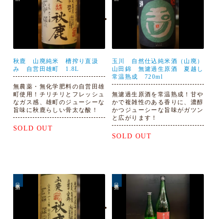
秋鹿 山廃純米 槽搾り直汲
玉川 自然仕込純米酒（山廃）
み 自営田雄町 1.8L
山田錦 無濾過生原酒 夏越し
常温熟成 720ml
無農薬・無化学肥料の自営田雄
町使用！チリチリとフレッシュ
無濾過生原酒を常温熟成！甘や
なガス感、雄町のジューシーな
かで複雑性のある香りに、濃醇
旨味に秋鹿らしい骨太な酸！
かつジューシーな旨味がガツン
と広がります！
SOLD OUT
SOLD OUT
日本酒
日本酒