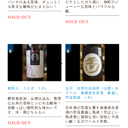
パンチのある旨味、ギュンとく
ピチとしたガス感に、雄町のジ
る骨太な酸味がたまらない！
ューシーな旨味とパワフルな
酸。
SOLD OUT
SOLD OUT
日本酒
日本酒
都美人 うさぎ 1.8Ｌ
玉川 自然仕込純米（山廃）白
ラベル 無濾過生原酒 夏越し
常温熟成 1.8Ｌ
酵母無添加、山廃仕込み。豊潤
なお米の旨味とシビれる酸味！
旨酸っぱい個性的な味わいで
日本酒の常識を覆す無濾過生原
す。冷・燗どちらも○。
酒の常温夏越し熟成！芳ばしい
熟成香に複雑な深い旨味と力強
い酸！玉川ワールド炸裂。
SOLD OUT