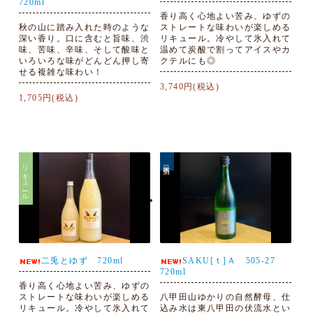
720ml
香り高く心地よい苦み、ゆずの
秋の山に踏み入れた時のような
ストレートな味わいが楽しめる
深い香り。口に含むと旨味、渋
リキュール。冷やして氷入れて
味、苦味、辛味、そして酸味と
温めて炭酸で割ってアイスやカ
いろいろな味がどんどん押し寄
クテルにも◎
せる複雑な味わい！
3,740円(税込)
1,705円(税込)
リキュール
日本酒
二兎とゆず 720ml
SAKU[ｔ]Ａ 505-27
720ml
香り高く心地よい苦み、ゆずの
ストレートな味わいが楽しめる
八甲田山ゆかりの自然酵母、仕
リキュール。冷やして氷入れて
込み水は東八甲田の伏流水とい