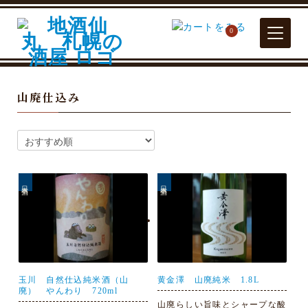
0
山廃仕込み
日本酒
日本酒
玉川 自然仕込純米酒（山
黄金澤 山廃純米 1.8L
廃） やんわり 720ml
山廃らしい旨味とシャープな酸