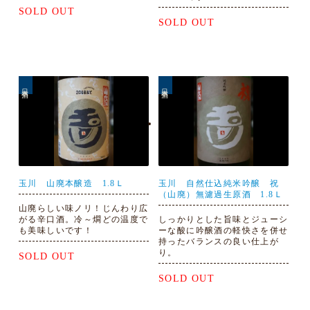
SOLD OUT
SOLD OUT
日本酒
日本酒
玉川 山廃本醸造 1.8Ｌ
玉川 自然仕込純米吟醸 祝
（山廃）無濾過生原酒 1.8Ｌ
山廃らしい味ノリ！じんわり広
がる辛口酒。冷～燗どの温度で
しっかりとした旨味とジューシ
も美味しいです！
ーな酸に吟醸酒の軽快さを併せ
持ったバランスの良い仕上が
り。
SOLD OUT
SOLD OUT