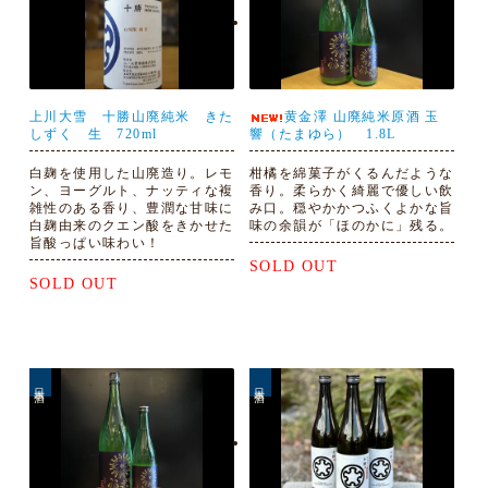
上川大雪 十勝山廃純米 きた
黄金澤 山廃純米原酒 玉
しずく 生 720ml
響（たまゆら） 1.8L
白麹を使用した山廃造り。レモ
柑橘を綿菓子がくるんだような
ン、ヨーグルト、ナッティな複
香り。柔らかく綺麗で優しい飲
雑性のある香り、豊潤な甘味に
み口。穏やかかつふくよかな旨
白麹由来のクエン酸をきかせた
味の余韻が「ほのかに」残る。
旨酸っぱい味わい！
SOLD OUT
SOLD OUT
日本酒
日本酒