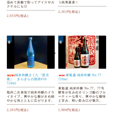
温めて炭酸で割ってアイスやカ
う純青森産！
クテルにも◎
2,261円(税込)
2,035円(税込)
日本酒
日本酒
純米吟醸さくた『星月
東魁盛 純米吟醸 No.77
夜』 きらきらの朔田#30
720ml
720ml
東魁盛 純米吟醸 No.77。77号
瓶内二次発泡で純米吟醸のドラ
酵母が生み出すリンゴ酸のフル
イタイプ。爽やかな酸がきめ細
ーティーな香り。爽やかな酸味
やかな泡とともに広がります。
と甘み、軽い飲み口が魅力。
2,261円(税込)
1,980円(税込)