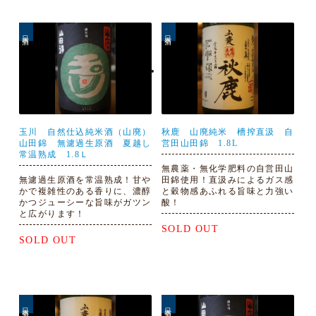
日本酒
日本酒
玉川 自然仕込純米酒（山廃）
秋鹿 山廃純米 槽搾直汲 自
山田錦 無濾過生原酒 夏越し
営田山田錦 1.8L
常温熟成 1.8Ｌ
無農薬・無化学肥料の自営田山
無濾過生原酒を常温熟成！甘や
田錦使用！直汲みによるガス感
かで複雑性のある香りに、濃醇
と穀物感あふれる旨味と力強い
かつジューシーな旨味がガツン
酸！
と広がります！
SOLD OUT
SOLD OUT
日本酒
日本酒