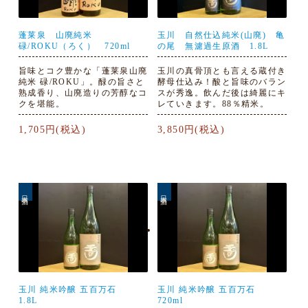
蓬莱泉 山廃純米
玉川 自然仕込純米(山廃) 亀
碌/ROKU（ろく） 720ml
の尾 無濾過生原酒 1.8L
旨味とコク豊かな「蓬莱泉山廃
玉川の真骨頂とも言える蔵付き
純米 碌/ROKU」。醁の旨さと
酵母仕込み！酸と旨味のバラン
熟成香り、山廃造りの芳醇なコ
スが秀逸。飲んだ後は綺麗にキ
クを堪能。
レていきます。88％精米。
1,705円(税込)
3,850円(税込)
日本酒
日本酒
玉川 純米吟醸 五百万石
玉川 純米吟醸 五百万石
1.8L
720ml