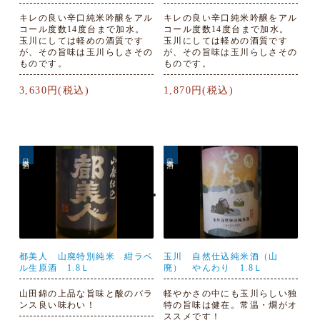
キレの良い辛口純米吟醸をアル
キレの良い辛口純米吟醸をアル
コール度数14度台まで加水。
コール度数14度台まで加水。
玉川にしては軽めの酒質です
玉川にしては軽めの酒質です
が、その旨味は玉川らしさその
が、その旨味は玉川らしさその
ものです。
ものです。
3,630円(税込)
1,870円(税込)
日本酒
日本酒
都美人 山廃特別純米 紺ラベ
玉川 自然仕込純米酒（山
ル生原酒 1.8Ｌ
廃） やんわり 1.8Ｌ
山田錦の上品な旨味と酸のバラ
軽やかさの中にも玉川らしい独
ンス良い味わい！
特の旨味は健在。常温・燗がオ
ススメです！