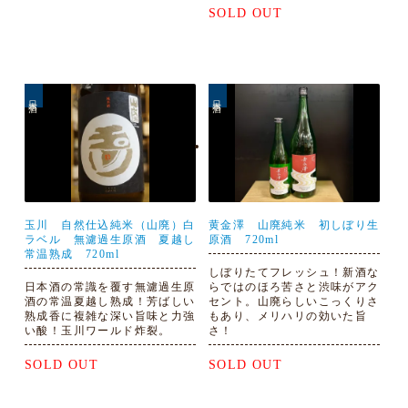
SOLD OUT
日本酒
日本酒
玉川 自然仕込純米（山廃）白
黄金澤 山廃純米 初しぼり生
ラベル 無濾過生原酒 夏越し
原酒 720ml
常温熟成 720ml
しぼりたてフレッシュ！新酒な
日本酒の常識を覆す無濾過生原
らではのほろ苦さと渋味がアク
酒の常温夏越し熟成！芳ばしい
セント。山廃らしいこっくりさ
熟成香に複雑な深い旨味と力強
もあり、メリハリの効いた旨
い酸！玉川ワールド炸裂。
さ！
SOLD OUT
SOLD OUT