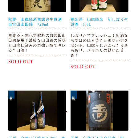
秋鹿 山廃純米無濾過生原酒
黄金澤 山廃純米 初しぼり生
自営田山田錦 720ml
原酒 1.8L
無農薬・無化学肥料の自営田山
しぼりたてフレッシュ！新酒な
田錦使用！濃醇な山田錦の旨味
らではのほろ苦さと渋味がアク
と山廃仕込みの力強い酸でキレ
セント。山廃らしいこっくりさ
る辛口酒！
もあり、メリハリの効いた旨
さ！
SOLD OUT
SOLD OUT
日本酒
日本酒