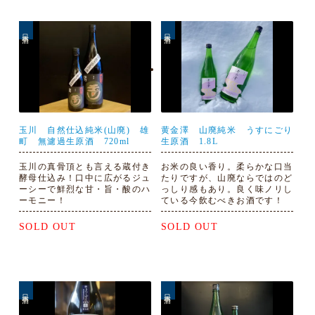
日本酒
日本酒
玉川 自然仕込純米(山廃) 雄
黄金澤 山廃純米 うすにごり
町 無濾過生原酒 720ml
生原酒 1.8L
玉川の真骨頂とも言える蔵付き
お米の良い香り。柔らかな口当
酵母仕込み！口中に広がるジュ
たりですが、山廃ならではのど
ーシーで鮮烈な甘・旨・酸のハ
っしり感もあり。良く味ノリし
ーモニー！
ている今飲むべきお酒です！
SOLD OUT
SOLD OUT
日本酒
日本酒