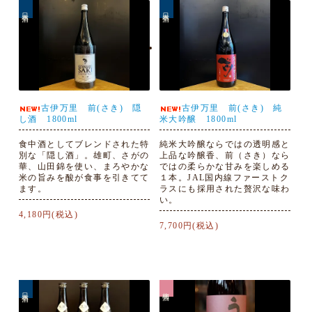
日本酒
日本酒
古伊万里 前(さき) 隠
古伊万里 前(さき) 純
し酒 1800ml
米大吟醸 1800ml
食中酒としてブレンドされた特
純米大吟醸ならではの透明感と
別な「隠し酒」。雄町、さがの
上品な吟醸香、前（さき）なら
華、山田錦を使い、まろやかな
ではの柔らかな甘みを楽しめる
米の旨みを酸が食事を引きてて
１本。JAL国内線ファーストク
ます。
ラスにも採用された贅沢な味わ
い。
4,180円(税込)
7,700円(税込)
日本酒
梅酒