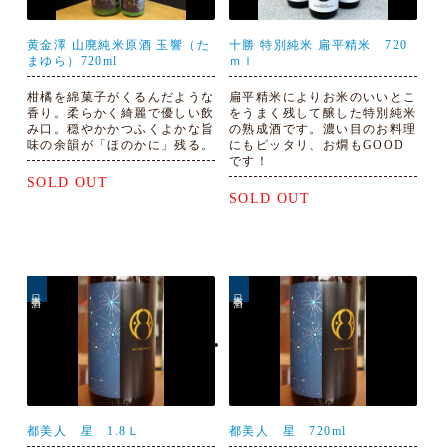
黄金澤 山廃純米原酒 玉響（た
十勝 特別純米 扁平精米 720
まゆら）720ml
ｍｌ
柑橘を綿菓子がくるんだような
扁平精米によりお米のいいとこ
香り。柔らかく綺麗で優しい飲
をうまく残して醸した特別純米
み口。穏やかかつふくよかな旨
の熟成酒です。濃い目のお料理
味の余韻が「ほのかに」残る。
にもピッタリ、お燗もGOOD
です！
SOLD OUT
SOLD OUT
日本酒
日本酒
都美人 星 1.8Ｌ
都美人 星 720ml