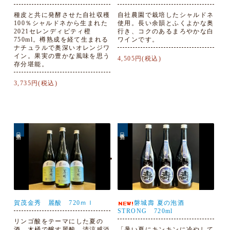
種皮と共に発酵させた自社収穫
自社農園で栽培したシャルドネ
100％シャルドネから生まれた
使用。長い余韻とふくよかな奥
2021セレンディピティ橙
行き、コクのあるまろやかな白
750ml。樽熟成を経て生まれる
ワインです。
ナチュラルで奥深いオレンジワ
イン。果実の豊かな風味を思う
4,505円(税込)
存分堪能。
3,735円(税込)
日本酒
日本酒
賀茂金秀 麗酸 720ｍｌ
磐城壽 夏の泡酒
STRONG 720ml
リンゴ酸をテーマにした夏の
酒。木桶で醸す麗酸。清涼感溢
「暑い夏にキンキンに冷やして