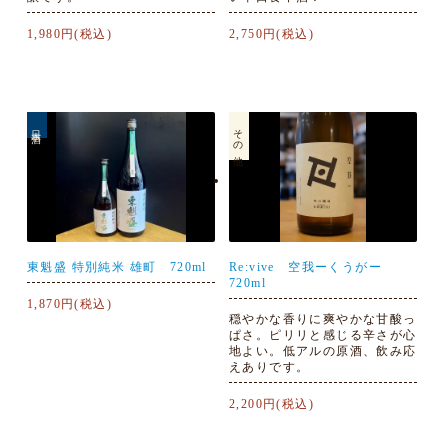
1,980円(税込)
2,750円(税込)
日本酒
その他
東魁盛 特別純米 雄町 720ml
Re:vive 空我ーくうがー
720ml
1,870円(税込)
穏やかな香りに爽やかな甘酸っ
ぱさ。ピリリと感じる辛さが心
地よい。低アルの原酒、飲み応
えありです。
2,200円(税込)