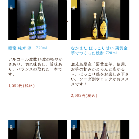
日本酒
芋焼酎
睡龍 純米 涼 720ml
なかまた ほっこり甘い 栗黄金
芋でつくった焼酎 720ml
アルコール度数14度の軽やか
さあり、切れ味良し、旨味あ
鹿児島県産「栗黄金芋」使用。
り、バランスの取れた一本で
お芋の甘みがとろんと広がる
す。
～。ほっこり感をお楽しみ下さ
い。ソーダ割やロックがおスス
メです！
1,595円(税込)
2,002円(税込)
日本酒
日本酒