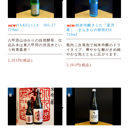
SAKU[ｔ]Ａ 505-27
純米吟醸さくた『星月
720ml
夜』 きらきらの朔田#30
720ml
八甲田山ゆかりの自然酵母、仕
込み水は東八甲田の伏流水とい
瓶内二次発泡で純米吟醸のドラ
う純青森産！
イタイプ。爽やかな酸がきめ細
やかな泡とともに広がります。
2,261円(税込)
2,261円(税込)
日本酒
日本酒