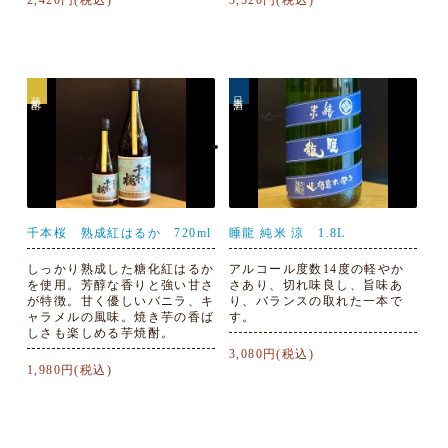
2,420円(税込)
3,520円(税込)
芋焼酎
日本酒
千本桜 熟成紅はるか 720ml
睡龍 純米 涼 1.8L
しっかり熟成した糖化紅はるか
アルコール度数14度の軽やか
を使用。芳醇な香りと強い甘さ
さあり、切れ味良し、旨味あ
が特徴。甘く優しいバニラ、キ
り、バランスの取れた一本で
ャラメルの風味。焼き芋の香ば
す。
しさも楽しめる芋焼酎。
3,080円(税込)
1,980円(税込)