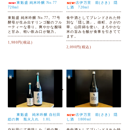
東魁盛 純米吟醸 No.77
古伊万里 前(さき) 隠
720ml
し酒 720ml
東魁盛 純米吟醸 No.77。77号
食中酒としてブレンドされた特
酵母が生み出すリンゴ酸のフル
別な「隠し酒」。雄町、さがの
ーティーな香り。爽やかな酸味
華、山田錦を使い、まろやかな
と甘み、軽い飲み口が魅力。
米の旨みを酸が食事を引きてて
ます。
1,980円(税込)
2,090円(税込)
日本酒
日本酒
東魁盛 純米吟醸 自社田
古伊万里 前(さき) 隠
総の舞 瓶火入れ 1.8L
し酒 1800ml
自社田にて栽培した「総の舞」
食中酒としてブレンドされた特