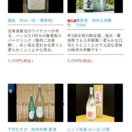
森臥 Dear（白・微発泡）
蓬莱泉 純米大吟醸
空 720ml
北海道最北のワイナリーが作
る、バッカス100％の微発泡ス
年3回出荷の限定酒。地元・愛
パークリング（瓶内二次発
知県でも入手困難！柔らかな口
酵）。白い花を思わせる香りと
当たりとふくよかで上品な旨味
柔らかくふくよかな旨み。
の純米大吟醸です！
3,544円(税込)
4,290円(税込)
泡盛
日本酒
千代むすび 純米吟醸 夏酒
にごり泡盛 かいは 25度