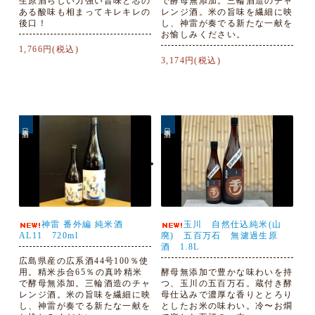
生原酒らしい力強い旨味と芯の
で酵母無添加。三輪酒造のチャ
ある酸味も相まってキレキレの
レンジ酒。米の旨味を繊細に映
後口！
し、神雷が奏でる新たな一献を
お愉しみください。
1,766円(税込)
3,174円(税込)
日本酒
日本酒
神雷 番外編 純米酒
玉川 自然仕込純米(山
AL11 720ml
廃) 五百万石 無濾過生原
酒 1.8L
広島県産の広系酒44号100％使
用。精米歩合65％の真吟精米
酵母無添加で豊かな味わいを持
で酵母無添加。三輪酒造のチャ
つ、玉川の五百万石。蔵付き酵
レンジ酒。米の旨味を繊細に映
母仕込みで濃厚な香りととろり
し、神雷が奏でる新たな一献を
としたお米の味わい。冷〜お燗