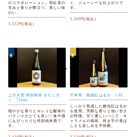
のコラボレーション。和紅茶の
く、ジューシーな仕上がりで
甘みと香りが際立つ、美しい味
す。
わい。
3,300円(税込)
3,322円(税込)
日本酒
芋焼酎
上川大雪 特別純米 きたしず
千本桜 熟成紅はるか 1.8L
く 720ml
しっかり熟成した糖化紅はるか
穏やかな香りとキレイな酸味の
を使用。芳醇な香りと強い甘さ
バランスがとても良い！食中酒
が特徴。甘く優しいバニラ、キ
にもぴったりな特別純米酒で
ャラメルの風味。焼き芋の香ば
す。
しさも楽しめる芋焼酎。