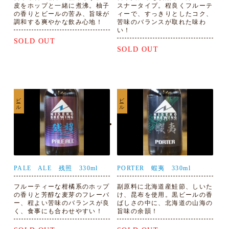
皮をホップと一緒に煮沸。柚子
スナータイプ。程良くフルーテ
の香りとビールの苦み、旨味が
ィーで、すっきりとしたコク、
調和する爽やかな飲み心地！
苦味のバランスが取れた味わ
い！
SOLD OUT
SOLD OUT
ビール
ビール
PALE ALE 残照 330ml
PORTER 蝦夷 330ml
フルーティーな柑橘系のホップ
副原料に北海道産鮭節、しいた
の香りと芳醇な麦芽のフレーバ
け、昆布を使用。黒ビールの香
ー、程よい苦味のバランスが良
ばしさの中に、北海道の山海の
く、食事にも合わせやすい！
旨味の余韻！