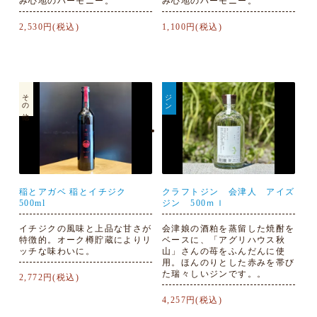
み心地のハーモニー。
み心地のハーモニー。
2,530円(税込)
1,100円(税込)
その他
ジン
稲とアガベ 稲とイチジク
クラフトジン 会津人 アイズ
500ml
ジン 500ｍｌ
イチジクの風味と上品な甘さが
会津娘の酒粕を蒸留した焼酎を
特徴的。オーク樽貯蔵によりリ
ベースに、「アグリハウス秋
ッチな味わいに。
山」さんの苺をふんだんに使
用。ほんのりとした赤みを帯び
た瑞々しいジンです。。
2,772円(税込)
4,257円(税込)