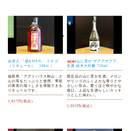
リキュール
日本酒
会津人 「還KWAN」 イチゴ
山に雲が ザアアザアア
（リキュール） 300ｍｌ
生酒 純米大吟醸 720ml
福島県「アグリハウス秋山」さ
限定品の山に雲が生酒。メロン
んの苺をたっぷりと使用。季節
やリンゴのふくよかな香りとや
の果実の瑞々しさを堪能できる
さしい甘み。驚くほど軽やかな
リキュールです。
後口。上品な生酒らしいスッキ
リとした味わい。
1,837円(税込)
2,892円(税込)