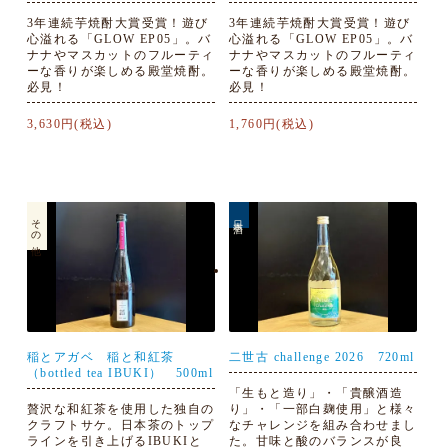
3年連続芋焼酎大賞受賞！遊び
3年連続芋焼酎大賞受賞！遊び
心溢れる「GLOW EP05」。バ
心溢れる「GLOW EP05」。バ
ナナやマスカットのフルーティ
ナナやマスカットのフルーティ
ーな香りが楽しめる殿堂焼酎。
ーな香りが楽しめる殿堂焼酎。
必見！
必見！
3,630円(税込)
1,760円(税込)
その他
日本酒
稲とアガベ 稲と和紅茶
二世古 challenge 2026 720ml
（bottled tea IBUKI） 500ml
「生もと造り」・「貴醸酒造
贅沢な和紅茶を使用した独自の
り」・「一部白麹使用」と様々
クラフトサケ。日本茶のトップ
なチャレンジを組み合わせまし
ラインを引き上げるIBUKIと
た。甘味と酸のバランスが良