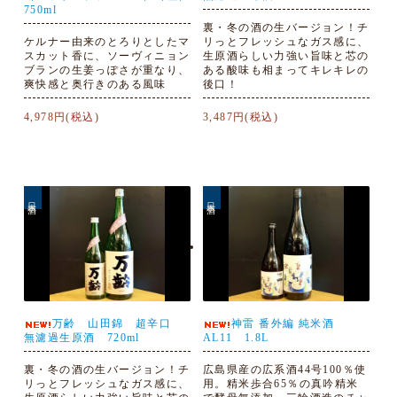
750ml
裏・冬の酒の生バージョン！チ
ケルナー由来のとろりとしたマ
リっとフレッシュなガス感に、
スカット香に、ソーヴィニョン
生原酒らしい力強い旨味と芯の
ブランの生姜っぽさが重なり、
ある酸味も相まってキレキレの
爽快感と奥行きのある風味
後口！
4,978円(税込)
3,487円(税込)
日本酒
日本酒
万齢 山田錦 超辛口
神雷 番外編 純米酒
無濾過生原酒 720ml
AL11 1.8L
裏・冬の酒の生バージョン！チ
広島県産の広系酒44号100％使
リっとフレッシュなガス感に、
用。精米歩合65％の真吟精米