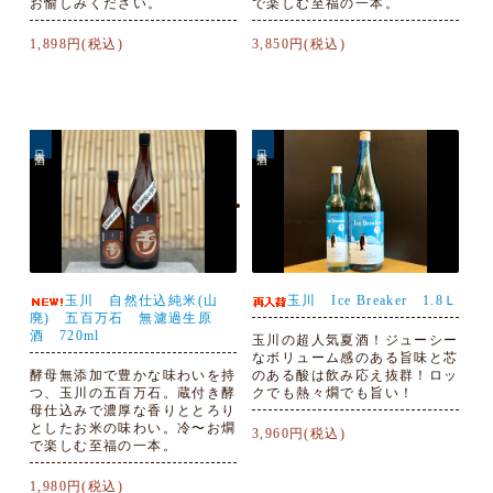
お愉しみください。
で楽しむ至福の一本。
1,898円(税込)
3,850円(税込)
日本酒
日本酒
玉川 自然仕込純米(山
玉川 Ice Breaker 1.8Ｌ
廃) 五百万石 無濾過生原
酒 720ml
玉川の超人気夏酒！ジューシー
なボリューム感のある旨味と芯
酵母無添加で豊かな味わいを持
のある酸は飲み応え抜群！ロッ
つ、玉川の五百万石。蔵付き酵
クでも熱々燗でも旨い！
母仕込みで濃厚な香りととろり
としたお米の味わい。冷〜お燗
3,960円(税込)
で楽しむ至福の一本。
1,980円(税込)