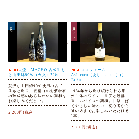
日本酒
日本ワイン
大盃 MACHO 古式生も
ココファーム
と山田錦90％（火入）720ml
Ashicoco（あしここ）（白）
750ml
贅沢な山田錦90％使用の古式
生もと造り。低精白のお酒特有
1984年から造り続けられる甲
の熟成感のある味わいの調和を
州主体のワイン。果実と醗酵
お楽しみください。
香、スパイスの調和。甘酸っぱ
くやさしい味わい。初心者から
通の方までお楽しみいただける
2,200円(税込)
1本。
2,310円(税込)