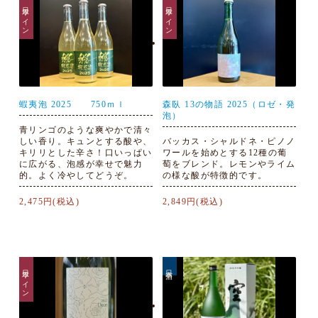
日本ワイン
日本ワイン
蝦夷泡 2025 750ｍｌ
森臥 13の物語 2025（ロゼ・発
泡）
青リンゴのような爽やかで清々
しい香り。キュンとする酸や、
バッカス・シャルドネ・ピノノ
キリリとした辛さ！口いっぱい
ワールを始めとする12種の葡
に広がる、泡感が幸せで魅力
萄をブレンド。レモンやライム
的。よく冷やしてどうぞ。
の様な酸が特徴的です。
2,475円(税込)
2,849円(税込)
日本ワイン
日本酒