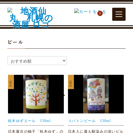
0
ビール
ビール
ビール
桂木ゆずエール 330ml
コバトンビール 330ml
日本最古の柚子「桂木ゆず」の
日本人に最も馴染みの深いピル