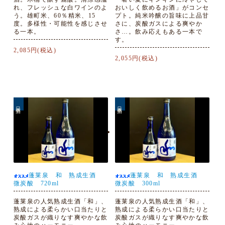
れ、フレッシュな白ワインのよ
おいしく飲めるお酒」がコンセ
う。雄町米、60％精米、15
プト。純米吟醸の旨味に上品甘
度。多様性・可能性を感じさせ
さに、炭酸ガスによる爽やか
る一本。
さ…。飲み応えもある一本で
す。
2,085円(税込)
2,055円(税込)
日本酒
日本酒
蓬莱泉 和 熟成生酒
蓬莱泉 和 熟成生酒
微炭酸 720ml
微炭酸 300ml
蓬莱泉の人気熟成生酒「和」、
蓬莱泉の人気熟成生酒「和」、
熟成による柔らかい口当たりと
熟成による柔らかい口当たりと
炭酸ガスが織りなす爽やかな飲
炭酸ガスが織りなす爽やかな飲