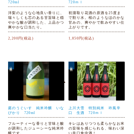
720ml
720ｍｌ
洋梨のような心地良い香りに、
初溜取り花酒の原酒を25度ま
瑞々しくも芯のある甘旨味と穏
で割り水。桜のようなほのかな
やかな酸が調和した、上品かつ
甘みの、爽やかで飲みやすい仕
爽やかな口当たり。
上がりです。
2,200円(税込)
1,850円(税込)
日本酒
日本酒
庭のうぐいす 純米吟醸 いな
上川大雪 特別純米 吟風辛
びかり 720ml
口 生酒 720ｍｌ
フルーティーな香りと甘味と酸
キレはありつつも柔らかなお米
が調和したジューシーな純米吟
の旨味を感じられる、味わい深
醸です。
い辛口食中酒！