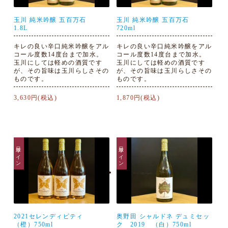
玉川 純米吟醸 五百万石
玉川 純米吟醸 五百万石
1.8L
720ml
キレの良い辛口純米吟醸をアル
キレの良い辛口純米吟醸をアル
コール度数14度台まで加水。
コール度数14度台まで加水。
玉川にしては軽めの酒質です
玉川にしては軽めの酒質です
が、その旨味は玉川らしさその
が、その旨味は玉川らしさその
ものです。
ものです。
3,630円(税込)
1,870円(税込)
日本ワイン
日本ワイン
2021セレンディピティ
奥野田 シャルドネ デュミセッ
（橙）750ml
ク 2019 （白）750ml