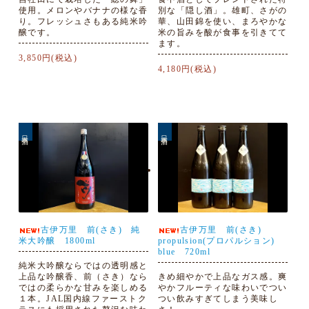
使用。メロンやバナナの様な香
別な「隠し酒」。雄町、さがの
り。フレッシュさもある純米吟
華、山田錦を使い、まろやかな
醸です。
米の旨みを酸が食事を引きてて
ます。
3,850円(税込)
4,180円(税込)
日本酒
日本酒
古伊万里 前(さき) 純
古伊万里 前(さき)
米大吟醸 1800ml
propulsion(プロパルション)
blue 720ml
純米大吟醸ならではの透明感と
上品な吟醸香、前（さき）なら
きめ細やかで上品なガス感。爽
ではの柔らかな甘みを楽しめる
やかフルーティな味わいでつい
１本。JAL国内線ファーストク
つい飲みすぎてしまう美味し