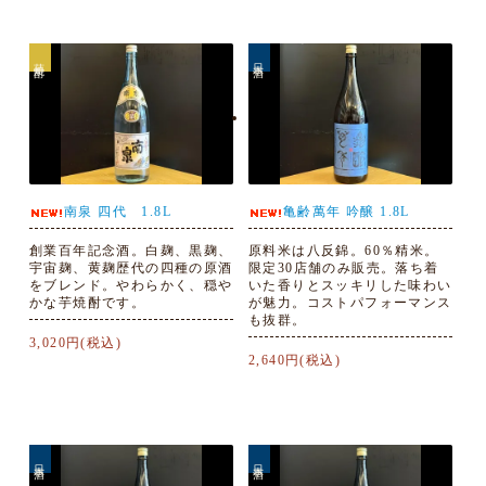
芋焼酎
日本酒
南泉 四代 1.8L
亀齢萬年 吟醸 1.8L
創業百年記念酒。白麹、黒麹、
原料米は八反錦。60％精米。
宇宙麹、黄麹歴代の四種の原酒
限定30店舗のみ販売。落ち着
をブレンド。やわらかく、穏や
いた香りとスッキリした味わい
かな芋焼酎です。
が魅力。コストパフォーマンス
も抜群。
3,020円(税込)
2,640円(税込)
日本酒
日本酒