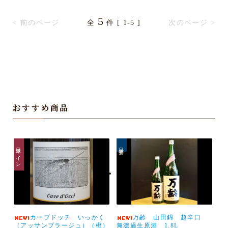
5
< 前のページ
全
件 [ 1-5 ]
次のページ >
おすすめ商品
日本ワイン
日本酒
カーブドッチ いっかく
万齢 山田錦 超辛口
（アッサンブラージュ）（橙）
無濾過生原酒 1.8L