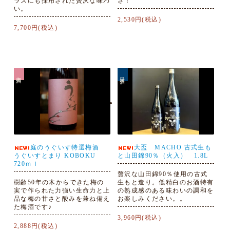
ラスにも採用された贅沢な味わ
さ！
い。
2,530円(税込)
7,700円(税込)
梅酒
日本酒
庭のうぐいす特選梅酒
大盃 MACHO 古式生も
うぐいすとまり KOBOKU
と山田錦90％（火入） 1.8L
720ｍｌ
贅沢な山田錦90％使用の古式
樹齢50年の木からできた梅の
生もと造り。低精白のお酒特有
実で作られた力強い生命力と上
の熟成感のある味わいの調和を
品な梅の甘さと酸みを兼ね備え
お楽しみください。。
た梅酒です♪
3,960円(税込)
2,888円(税込)