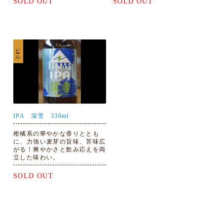
SOLD OUT
SOLD OUT
ビール
IPA 深雪 330ml
柑橘系の華やかな香りととも
に、力強い麦芽の旨味、苦味広
がる！爽やかさと飲み応えを両
立した味わい。
SOLD OUT