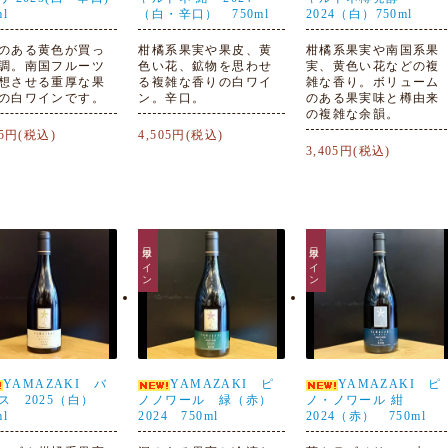
ml
（白・辛口） 750ml
2024（白）750ml
のある黄色が買っ
柑橘系果実や果皮、黄
柑橘系果実や南国系果
調。南国フルーツ
色い花、鉱物を思わせ
実、黄色い花などの複
想させる重厚な果
る複雑な香りの白ワイ
雑な香り。ボリューム
の白ワインです。
ン。辛口。
のある果実味と樽由来
の複雑な余韻。
05円(税込)
4,505円(税込)
3,405円(税込)
日本ワイン
日本ワイン
YAMAZAKI バ
YAMAZAKI ピ
YAMAZAKI ピ
ス 2025（白）
ノノワール 緑（赤）
ノ・ノワール 紺
ml
2024 750ml
2024（赤） 750ml