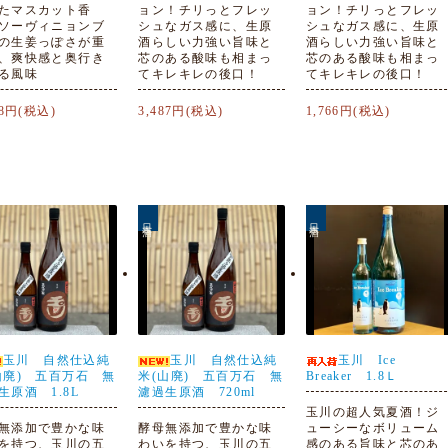
たマスカット香
ョン！チリっとフレッ
ョン！チリっとフレッ
ソーヴィニョンブ
シュなガス感に、生原
シュなガス感に、生原
の生姜っぽさが重
酒らしい力強い旨味と
酒らしい力強い旨味と
、爽快感と奥行き
芯のある酸味も相まっ
芯のある酸味も相まっ
る風味
てキレキレの後口！
てキレキレの後口！
78円(税込)
3,487円(税込)
1,766円(税込)
日本酒
日本酒
玉川 自然仕込純
玉川 自然仕込純
玉川 Ice
山廃) 五百万石 無
米(山廃) 五百万石 無
Breaker 1.8Ｌ
生原酒 1.8L
濾過生原酒 720ml
玉川の超人気夏酒！ジ
無添加で豊かな味
酵母無添加で豊かな味
ューシーなボリューム
を持つ、玉川の五
わいを持つ、玉川の五
感のある旨味と芯のあ