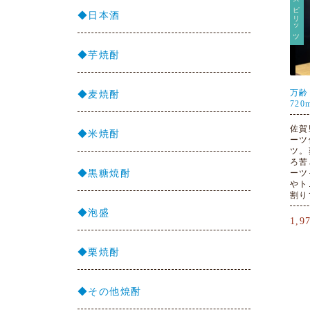
スピリッツ
◆日本酒
◆芋焼酎
万齢
◆麦焼酎
720
佐賀
◆米焼酎
ーツ
ツ。
ろ苦
◆黒糖焼酎
ーツ
やト
割り
◆泡盛
1,
◆栗焼酎
◆その他焼酎