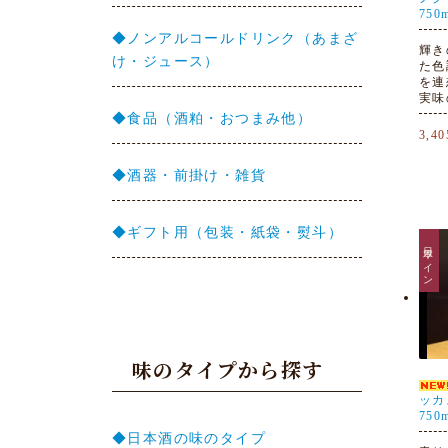
750
◆ノンアルコールドリンク（あまざ
輝き
け・ジュース）
た色
を連
実味
◆食品（酒粕・おつまみ他）
3,4
◆酒器・前掛け・雑貨
◆ギフト用（包装・紙袋・熨斗）
日本ワイン
味のタイプから探す
ッカ
750
◆日本酒の味のタイプ