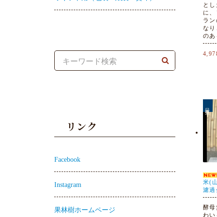
とし
に、
ラン
なり
のあ
4,9
日本酒
リンク
Facebook
米(
Instagram
濾過
酵母
果林樹ホームページ
わい