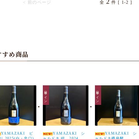
2
< 前のページ
全
件 [ 1-2 ]
すすめ商品
日本ワイン
日本ワイン
YAMAZAKI ピ
YAMAZAKI シ
YAMAZAKI シ
リ 2025(白・辛口)
ャルドネ 紺 2024
ャルドネ樽発酵