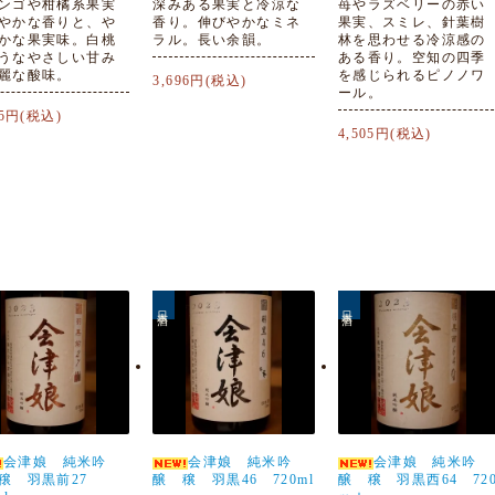
ンゴや柑橘系果実
深みある果実と冷涼な
苺やラズベリーの赤い
やかな香りと、や
香り。伸びやかなミネ
果実、スミレ、針葉樹
かな果実味。白桃
ラル。長い余韻。
林を思わせる冷涼感の
うなやさしい甘み
ある香り。空知の四季
麗な酸味。
を感じられるピノノワ
3,696円(税込)
ール。
05円(税込)
4,505円(税込)
日本酒
日本酒
会津娘 純米吟
会津娘 純米吟
会津娘 純米吟
穣 羽黒前27
醸 穣 羽黒46 720ml
醸 穣 羽黒西64 72