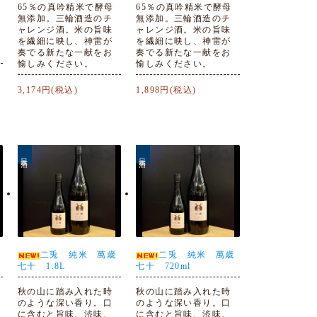
65％の真吟精米で酵母
65％の真吟精米で酵母
無添加。三輪酒造のチ
無添加。三輪酒造のチ
ャレンジ酒。米の旨味
ャレンジ酒。米の旨味
を繊細に映し、神雷が
を繊細に映し、神雷が
奏でる新たな一献をお
奏でる新たな一献をお
愉しみください。
愉しみください。
3,174円(税込)
1,898円(税込)
日本酒
日本酒
二兎 純米 萬歳
二兎 純米 萬歳
七十 1.8L
七十 720ml
秋の山に踏み入れた時
秋の山に踏み入れた時
のような深い香り。口
のような深い香り。口
に含むと旨味、渋味、
に含むと旨味、渋味、