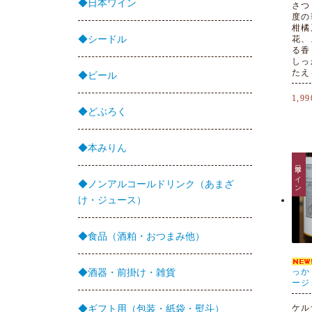
◆日本ワイン
さつ
度の
柑橘
◆シードル
花、
る香
しっ
たえ
◆ビール
1,9
◆どぶろく
◆本みりん
日本ワイン
◆ノンアルコールドリンク（あまざ
け・ジュース）
◆食品（酒粕・おつまみ他）
っか
◆酒器・前掛け・雑貨
ージ
ケル
◆ギフト用（包装・紙袋・熨斗）