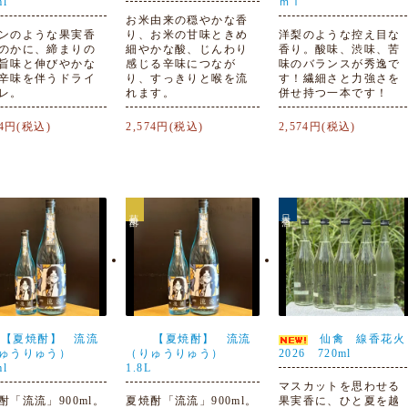
ml
ｍｌ
お米由来の穏やかな香
ンのような果実香
り、お米の甘味ときめ
洋梨のような控え目な
のかに、締まりの
細やかな酸、じんわり
香り。酸味、渋味、苦
旨味と伸びやかな
感じる辛味につなが
味のバランスが秀逸で
辛味を伴うドライ
り、すっきりと喉を流
す！繊細さと力強さを
レ。
れます。
併せ持つ一本です！
74円(税込)
2,574円(税込)
2,574円(税込)
芋焼酎
日本酒
【夏焼酎】 流流
【夏焼酎】 流流
仙禽 線香花火
りゅうりゅう）
（りゅうりゅう）
2026 720ml
ml
1.8L
マスカットを思わせる
酎「流流」900ml。
夏焼酎「流流」900ml。
果実香に、ひと夏を越