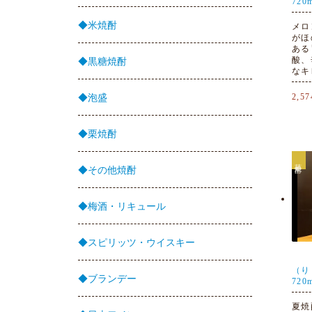
720
◆米焼酎
メロ
がほ
ある
酸、
◆黒糖焼酎
なキ
2,5
◆泡盛
◆栗焼酎
芋焼酎
◆その他焼酎
◆梅酒・リキュール
◆スピリッツ・ウイスキー
（
◆ブランデー
720
夏焼