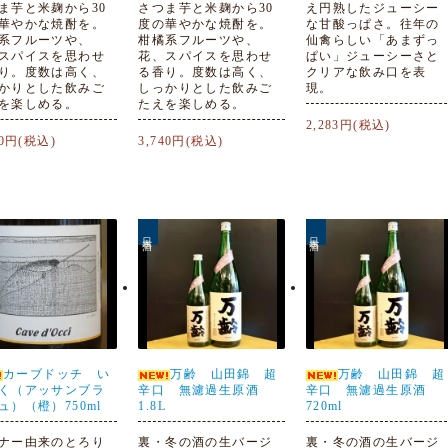
ま芋と米麹から30
さつま芋と米麹から30
え円熟したジューシー
華やかな焼酎を。
度の華やかな焼酎を。
な甘酸っぱさ。往年の
系フルーツや、
柑橘系フルーツや、
仙禽らしい「あまずっ
スパイスを思わせ
花、スパイスを思わせ
ぱい」ジューシーさと
り。度数は高く、
る香り。度数は高く、
クリアな飲み口を表
かりとした飲みご
しっかりとした飲みご
現。
を楽しめる。
たえを楽しめる。
2,283円(税込)
90円(税込)
3,740円(税込)
日本酒
日本酒
カーブドッチ い
万齢 山田錦 超
万齢 山田錦 超
く（アッサンブラ
辛口 無濾過生原酒
辛口 無濾過生原酒
ュ）（橙）750ml
1.8L
720ml
ナー由来のとろり
裏・冬の酒の生バージ
裏・冬の酒の生バージ