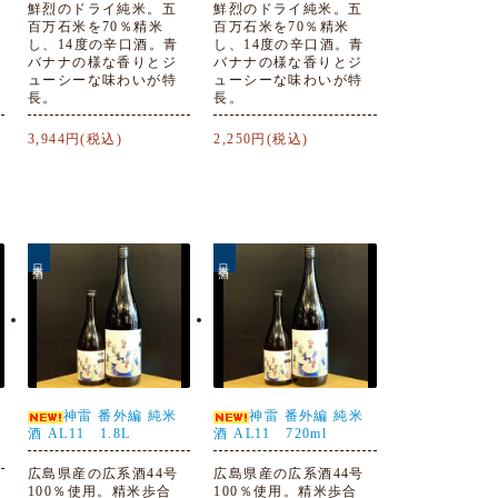
鮮烈のドライ純米。五
鮮烈のドライ純米。五
百万石米を70％精米
百万石米を70％精米
し、14度の辛口酒。青
し、14度の辛口酒。青
バナナの様な香りとジ
バナナの様な香りとジ
ューシーな味わいが特
ューシーな味わいが特
長。
長。
3,944円(税込)
2,250円(税込)
日本酒
日本酒
神雷 番外編 純米
神雷 番外編 純米
酒 AL11 1.8L
酒 AL11 720ml
広島県産の広系酒44号
広島県産の広系酒44号
100％使用。精米歩合
100％使用。精米歩合