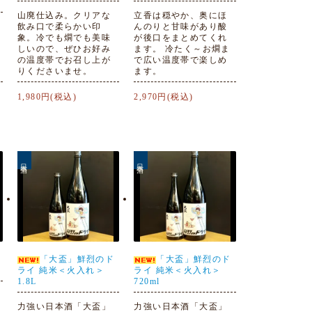
山廃仕込み。クリアな
立香は穏やか、奥にほ
飲み口で柔らかい印
んのりと甘味があり酸
象。冷でも燗でも美味
が後口をまとめてくれ
しいので、ぜひお好み
ます。 冷たく～お燗ま
の温度帯でお召し上が
で広い温度帯で楽しめ
りくださいませ。
ます。
1,980円(税込)
2,970円(税込)
日本酒
日本酒
「大盃」鮮烈のド
「大盃」鮮烈のド
ライ 純米＜火入れ＞
ライ 純米＜火入れ＞
1.8L
720ml
力強い日本酒「大盃」
力強い日本酒「大盃」