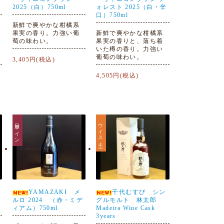
2025（白）750ml
ォレスト 2025（白・辛
口）750ml
新鮮で爽やかな柑橘系
果実の香り。力強い葡
新鮮で爽やかな柑橘系
萄の味わい。
果実の香りと、落ち着
いた樽の香り。力強い
葡萄の味わい。
3,405円(税込)
4,505円(税込)
日本ワイン
ウイスキー
YAMAZAKI メ
千代むすび シン
ルロ 2024 （赤・ミデ
グルモルト 林太郎
ィアム）750ml
Madeira Wine Cask
3years