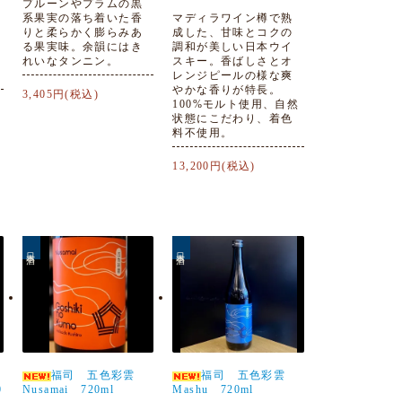
プルーンやプラムの黒
系果実の落ち着いた香
マディラワイン樽で熟
りと柔らかく膨らみあ
成した、甘味とコクの
る果実味。余韻にはき
調和が美しい日本ウイ
れいなタンニン。
スキー。香ばしさとオ
レンジピールの様な爽
やかな香りが特長。
3,405円(税込)
100%モルト使用、自然
状態にこだわり、着色
料不使用。
13,200円(税込)
日本酒
日本酒
福司 五色彩雲
福司 五色彩雲
0
Nusamai 720ml
Mashu 720ml