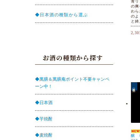
青リ
の爽
わら
◆日本酒の種類から選ぶ
のよ
と綺
2,3
お酒の種類から探す
◆萬膳＆萬膳庵ポイント不要キャンペ
ーン中！
日本酒
◆日本酒
◆芋焼酎
◆麦焼酎
醸 